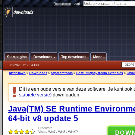
Registreren
|
Login:
Startpagina
Downloads
Top downloads
Meer
8/9/2026 1:17:34 PM
AfterDawn
>
Downloads
>
Systeemtools
>
Besturingssysteem extensies
>
Java
Dit is een oude versie van deze software. Je kunt ook
stabiele versie)
downloaden.
Java(TM) SE Runtime Environm
64-bit v8 update 5
Freeware
DOW
Vista / Win7 / Win8 / WinXP