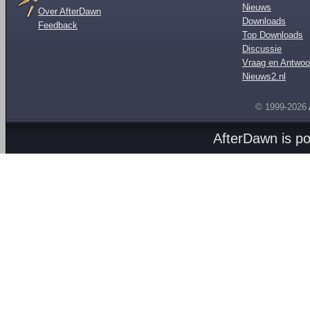
Nieuws
Over AfterDawn
Downloads
Feedback
Top Downloads
Discussie
Vraag en Antwoo
Nieuws2.nl
© 1999-2026
AfterDawn is p