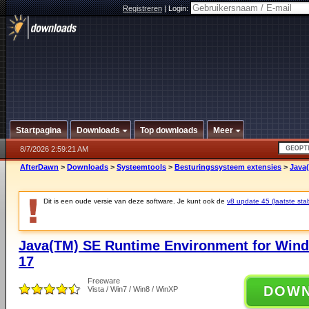
Registreren
|
Login:
Startpagina
Downloads
Top downloads
Meer
8/7/2026 2:59:21 AM
AfterDawn
>
Downloads
>
Systeemtools
>
Besturingssysteem extensies
>
Java
Dit is een oude versie van deze software. Je kunt ook de
v8 update 45 (laatste stab
Java(TM) SE Runtime Environment for Wind
17
Freeware
DOW
Vista / Win7 / Win8 / WinXP