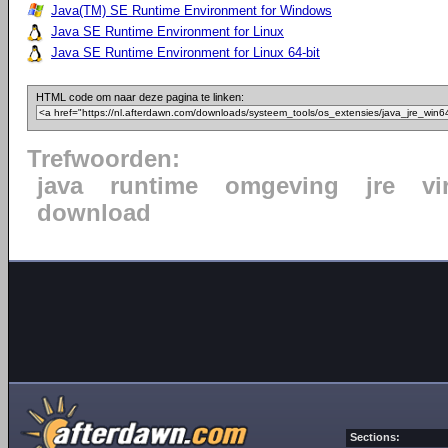
Java(TM) SE Runtime Environment for Windows
Java SE Runtime Environment for Linux
Java SE Runtime Environment for Linux 64-bit
HTML code om naar deze pagina te linken:
Trefwoorden:
java
runtime
omgeving
jre
vi
download
Sections: