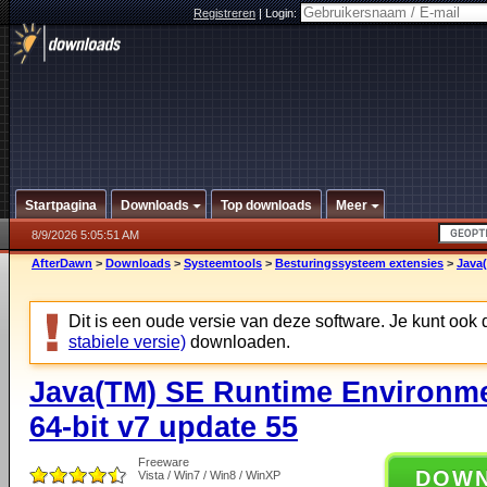
Registreren
|
Login:
Startpagina
Downloads
Top downloads
Meer
8/9/2026 5:05:51 AM
AfterDawn
>
Downloads
>
Systeemtools
>
Besturingssysteem extensies
>
Java
Dit is een oude versie van deze software. Je kunt ook
stabiele versie)
downloaden.
Java(TM) SE Runtime Environm
64-bit v7 update 55
Freeware
DOW
Vista / Win7 / Win8 / WinXP