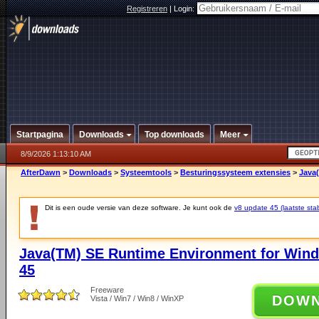
Registreren
|
Login:
Startpagina
Downloads
Top downloads
Meer
8/9/2026 1:13:10 AM
AfterDawn
>
Downloads
>
Systeemtools
>
Besturingssysteem extensies
>
Java
Dit is een oude versie van deze software. Je kunt ook de
v8 update 45 (laatste stab
Java(TM) SE Runtime Environment for Wind
45
Freeware
DOW
Vista / Win7 / Win8 / WinXP