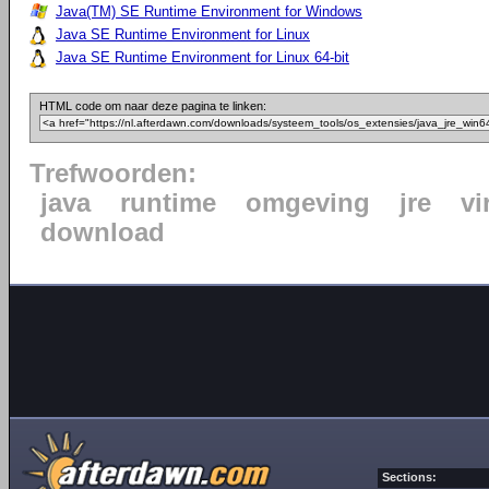
Java(TM) SE Runtime Environment for Windows
Java SE Runtime Environment for Linux
Java SE Runtime Environment for Linux 64-bit
HTML code om naar deze pagina te linken:
Trefwoorden:
java
runtime
omgeving
jre
vi
download
Sections: