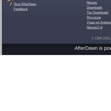
Nieuws
Over AfterDawn
Downloads
Feedback
Top Downloads
Discussie
Vraag en Antwoo
Nieuws2.nl
© 1999-2026
AfterDawn is p