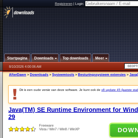
Registreren
|
Login:
Startpagina
Downloads
Top downloads
Meer
8/10/2026 4:00:06 AM
AfterDawn
>
Downloads
>
Systeemtools
>
Besturingssysteem extensies
>
Java
Dit is een oude versie van deze software. Je kunt ook de
v8 update 45 (laatste stab
Java(TM) SE Runtime Environment for Wind
29
Freeware
DOW
Vista / Win7 / Win8 / WinXP