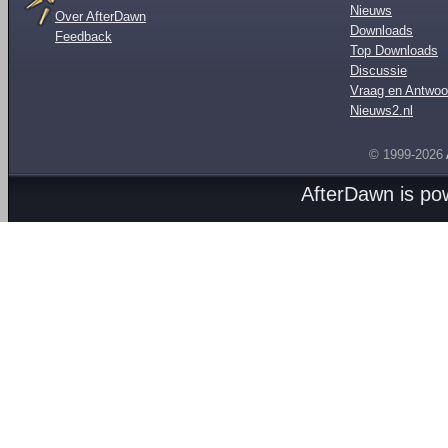
Nieuws
Over AfterDawn
Downloads
Feedback
Top Downloads
Discussie
Vraag en Antwoo
Nieuws2.nl
© 1999-2026
AfterDawn is p