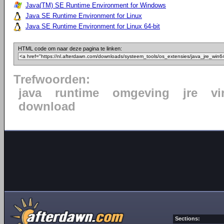
Java(TM) SE Runtime Environment for Windows
Java SE Runtime Environment for Linux
Java SE Runtime Environment for Linux 64-bit
HTML code om naar deze pagina te linken:
Trefwoorden:
java
runtime
omgeving
jre
vi
download
Sections: