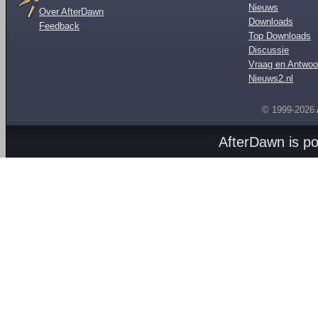
Nieuws
Over AfterDawn
Downloads
Feedback
Top Downloads
Discussie
Vraag en Antwoo
Nieuws2.nl
© 1999-2026
AfterDawn is p