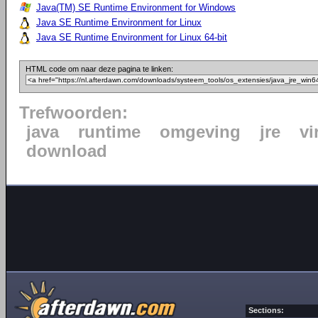
Java(TM) SE Runtime Environment for Windows
Java SE Runtime Environment for Linux
Java SE Runtime Environment for Linux 64-bit
HTML code om naar deze pagina te linken:
Trefwoorden:
java
runtime
omgeving
jre
vi
download
Sections: