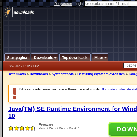
Registreren
|
Login:
Startpagina
Downloads
Top downloads
Meer
8/7/2026 1:50:39 AM
AfterDawn
>
Downloads
>
Systeemtools
>
Besturingssysteem extensies
>
Java
Dit is een oude versie van deze software. Je kunt ook de
v8 update 45 (laatste stab
Java(TM) SE Runtime Environment for Wind
10
Freeware
DOW
Vista / Win7 / Win8 / WinXP