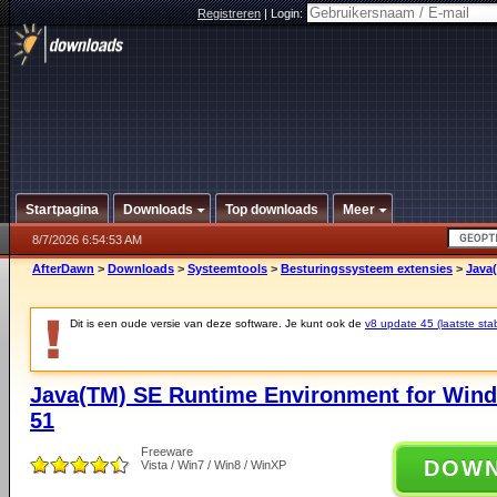
Registreren
|
Login:
Startpagina
Downloads
Top downloads
Meer
8/7/2026 6:54:53 AM
AfterDawn
>
Downloads
>
Systeemtools
>
Besturingssysteem extensies
>
Java
Dit is een oude versie van deze software. Je kunt ook de
v8 update 45 (laatste stab
Java(TM) SE Runtime Environment for Wind
51
Freeware
DOW
Vista / Win7 / Win8 / WinXP