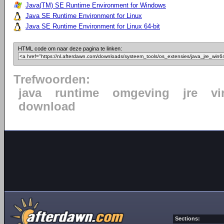
Java(TM) SE Runtime Environment for Windows
Java SE Runtime Environment for Linux
Java SE Runtime Environment for Linux 64-bit
HTML code om naar deze pagina te linken:
Trefwoorden:
java
runtime
omgeving
jre
vi
download
Sections: