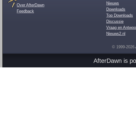
Nieuws
Over AfterDawn
Downloads
Feedback
Top Downloads
Discussie
Vraag en Antwoo
Nieuws2.nl
© 1999-2026
AfterDawn is p