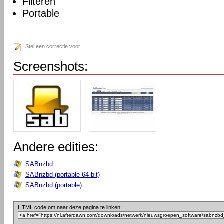
Filteren
Portable
Stel een correctie voor
Screenshots:
Andere edities:
SABnzbd
SABnzbd (portable 64-bit)
SABnzbd (portable)
HTML code om naar deze pagina te linken: