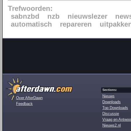
Trefwoorden:
sabnzbd
nzb
nieuwslezer
news
automatisch
repareren
uitpakke
Sections:
Nieuws
Over AfterDawn
Downloads
Feedback
Top Downloads
Discussie
Vraag en Antwoo
Nieuws2.nl