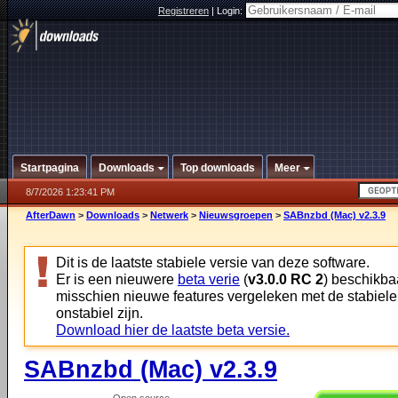
Registreren
|
Login:
Startpagina
Downloads
Top downloads
Meer
8/7/2026 1:23:41 PM
AfterDawn
>
Downloads
>
Netwerk
>
Nieuwsgroepen
>
SABnzbd (Mac) v2.3.9
Dit is de laatste stabiele versie van deze software.
Er is een nieuwere
beta verie
(
v3.0.0 RC 2
) beschikbaa
misschien nieuwe features vergeleken met de stabiele
onstabiel zijn.
Download hier de laatste beta versie.
SABnzbd (Mac) v2.3.9