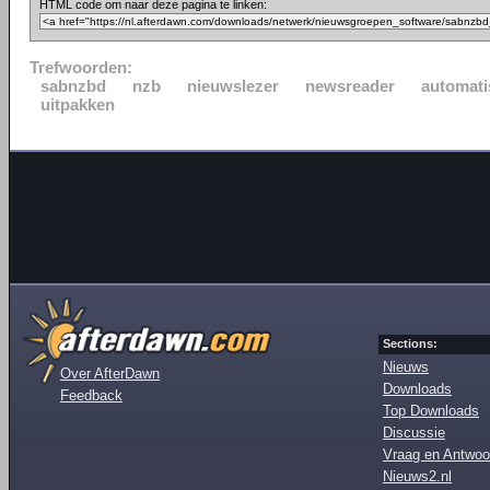
HTML code om naar deze pagina te linken:
Trefwoorden:
sabnzbd
nzb
nieuwslezer
newsreader
automati
uitpakken
Sections:
Nieuws
Over AfterDawn
Downloads
Feedback
Top Downloads
Discussie
Vraag en Antwoo
Nieuws2.nl