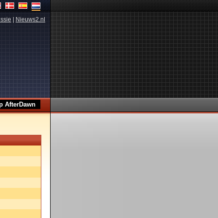
ssie
|
Nieuws2.nl