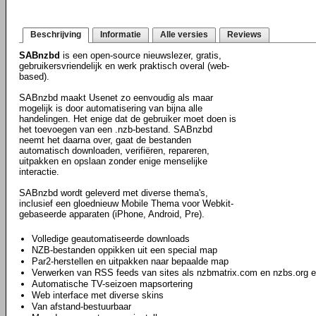
Beschrijving
Informatie
Alle versies
Reviews
SABnzbd
is een open-source nieuwslezer, gratis,
gebruikersvriendelijk en werk praktisch overal (web-
based).
SABnzbd maakt Usenet zo eenvoudig als maar
mogelijk is door automatisering van bijna alle
handelingen. Het enige dat de gebruiker moet doen is
het toevoegen van een .nzb-bestand. SABnzbd
neemt het daarna over, gaat de bestanden
automatisch downloaden, verifiëren, repareren,
uitpakken en opslaan zonder enige menselijke
interactie.
SABnzbd wordt geleverd met diverse thema's,
inclusief een gloednieuw Mobile Thema voor Webkit-
gebaseerde apparaten (iPhone, Android, Pre).
Volledige geautomatiseerde downloads
NZB-bestanden oppikken uit een special map
Par2-herstellen en uitpakken naar bepaalde map
Verwerken van RSS feeds van sites als nzbmatrix.com en nzbs.org e
Automatische TV-seizoen mapsortering
Web interface met diverse skins
Van afstand-bestuurbaar