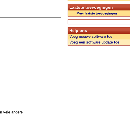
Laatste toevoegingen
Meer laatste toevoegingen
Help ons
Voeg nieuwe software toe
Voeg een software update toe
n vele andere