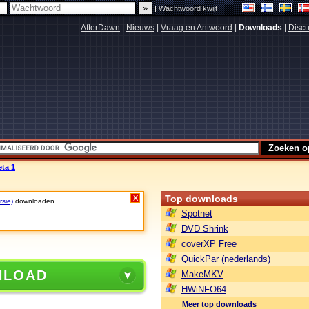
|
Wachtwoord kwijt
AfterDawn
|
Nieuws
|
Vraag en Antwoord
|
Downloads
|
Discu
ta 1
Top downloads
X
rsie)
downloaden.
Spotnet
DVD Shrink
coverXP Free
QuickPar (nederlands)
NLOAD
MakeMKV
HWiNFO64
Meer top downloads