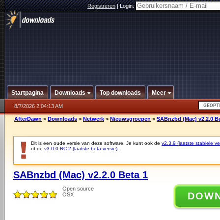
Registreren
|
Login:
Startpagina
Downloads
Top downloads
Meer
8/7/2026 2:04:13 AM
AfterDawn
>
Downloads
>
Netwerk
>
Nieuwsgroepen
>
SABnzbd (Mac) v2.2.0 Be
Dit is een oude versie van deze software. Je kunt ook de
v2.3.9 (laatste stabiele ve
of de
v3.0.0 RC 2 (laatste beta versie)
.
SABnzbd (Mac) v2.2.0 Beta 1
Open source
DOW
OSX