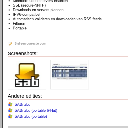
Meerdere usenetservers instellen
SSL (secure-NNTP)
Downloads en servers plannen
IPV6-compatibel
Automatisch valideren en downloaden van RSS feeds
Filteren
Portable
Stel een correctie voor
Screenshots:
Andere edities:
SABnzbd
SABnzbd (portable 64-bit)
SABnzbd (portable)