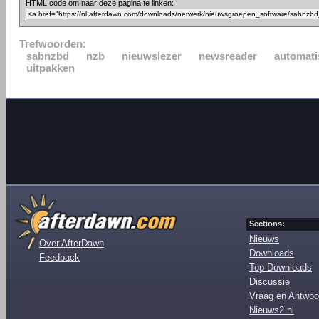
HTML code om naar deze pagina te linken:
Trefwoorden:
sabnzbd
nzb
nieuwslezer
newsreader
automati
uitpakken
Sections:
Nieuws
Over AfterDawn
Downloads
Feedback
Top Downloads
Discussie
Vraag en Antwoo
Nieuws2.nl