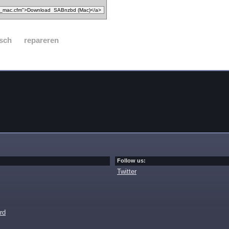
sch
repareren
Follow us:
Twitter
rd