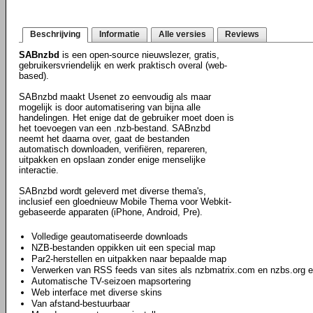
Beschrijving
Informatie
Alle versies
Reviews
SABnzbd
is een open-source nieuwslezer, gratis,
gebruikersvriendelijk en werk praktisch overal (web-
based).
SABnzbd maakt Usenet zo eenvoudig als maar
mogelijk is door automatisering van bijna alle
handelingen. Het enige dat de gebruiker moet doen is
het toevoegen van een .nzb-bestand. SABnzbd
neemt het daarna over, gaat de bestanden
automatisch downloaden, verifiëren, repareren,
uitpakken en opslaan zonder enige menselijke
interactie.
SABnzbd wordt geleverd met diverse thema's,
inclusief een gloednieuw Mobile Thema voor Webkit-
gebaseerde apparaten (iPhone, Android, Pre).
Volledige geautomatiseerde downloads
NZB-bestanden oppikken uit een special map
Par2-herstellen en uitpakken naar bepaalde map
Verwerken van RSS feeds van sites als nzbmatrix.com en nzbs.org e
Automatische TV-seizoen mapsortering
Web interface met diverse skins
Van afstand-bestuurbaar