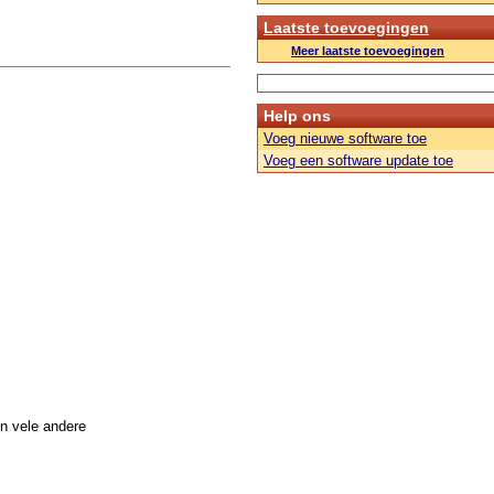
Laatste toevoegingen
Meer laatste toevoegingen
Help ons
Voeg nieuwe software toe
Voeg een software update toe
n vele andere