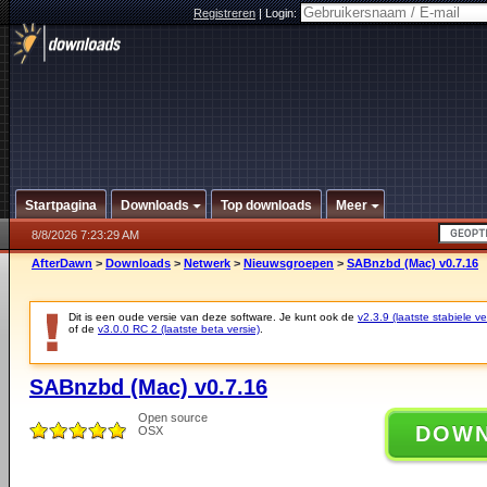
Registreren
|
Login:
Startpagina
Downloads
Top downloads
Meer
8/8/2026 7:23:29 AM
AfterDawn
>
Downloads
>
Netwerk
>
Nieuwsgroepen
>
SABnzbd (Mac) v0.7.16
Dit is een oude versie van deze software. Je kunt ook de
v2.3.9 (laatste stabiele ve
of de
v3.0.0 RC 2 (laatste beta versie)
.
SABnzbd (Mac) v0.7.16
Open source
DOW
OSX