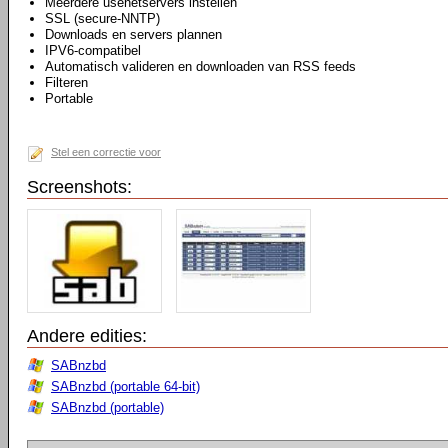
Meerdere usenetservers instellen
SSL (secure-NNTP)
Downloads en servers plannen
IPV6-compatibel
Automatisch valideren en downloaden van RSS feeds
Filteren
Portable
Stel een correctie voor
Screenshots:
Andere edities:
SABnzbd
SABnzbd (portable 64-bit)
SABnzbd (portable)