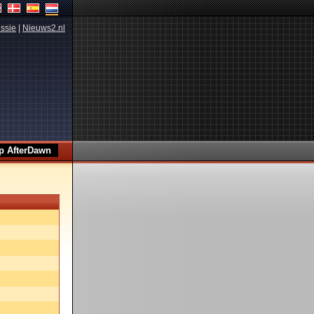
ssie
|
Nieuws2.nl