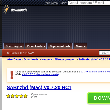
Registreren
|
Login:
Startpagina
Downloads
Top downloads
Meer
8/10/2026 11:10:05 AM
AfterDawn
>
Downloads
>
Netwerk
>
Nieuwsgroepen
>
SABnzbd (Mac) v0.7.20 
Dit is een oude versie van deze software. Je kunt ook de
v2.3.9 (laatste stabiele ve
of de
v3.0.0 RC 2 (laatste beta versie)
.
SABnzbd (Mac) v0.7.20 RC1
Open source
DOW
OSX