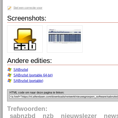
Stel een correctie voor
Screenshots:
Andere edities:
SABnzbd
SABnzbd (portable 64-bit)
SABnzbd (portable)
HTML code om naar deze pagina te linken:
Trefwoorden:
sabnzbd
nzb
nieuwslezer
news