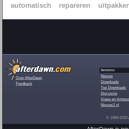
automatisch
repareren
uitpakke
Sections:
Nieuws
Over AfterDawn
Downloads
Feedback
Top Downloads
Discussie
Vraag en Antwoo
Nieuws2.nl
© 1999-2026
AfterDawn is p