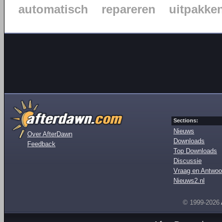
automatisch
repareren
uitpakke
Sections:
Nieuws
Over AfterDawn
Downloads
Feedback
Top Downloads
Discussie
Vraag en Antwoo
Nieuws2.nl
© 1999-2026