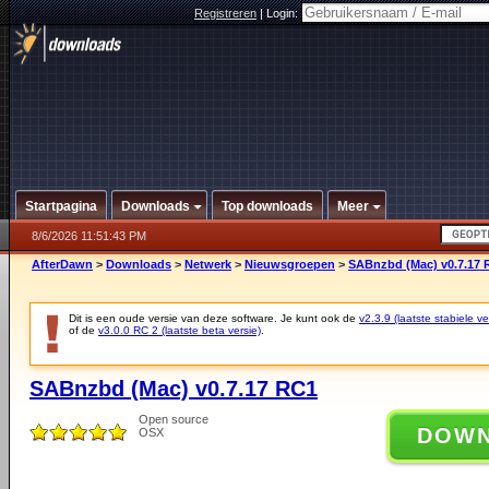
Registreren
|
Login:
Startpagina
Downloads
Top downloads
Meer
8/6/2026 11:51:43 PM
AfterDawn
>
Downloads
>
Netwerk
>
Nieuwsgroepen
>
SABnzbd (Mac) v0.7.17 
Dit is een oude versie van deze software. Je kunt ook de
v2.3.9 (laatste stabiele ve
of de
v3.0.0 RC 2 (laatste beta versie)
.
SABnzbd (Mac) v0.7.17 RC1
Open source
DOW
OSX