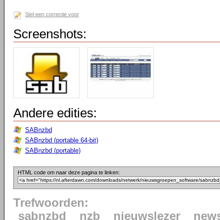
Stel een correctie voor
Screenshots:
Andere edities:
SABnzbd
SABnzbd (portable 64-bit)
SABnzbd (portable)
HTML code om naar deze pagina te linken:
Trefwoorden:
sabnzbd
nzb
nieuwslezer
news