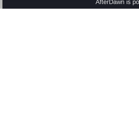
AfterDawn is p