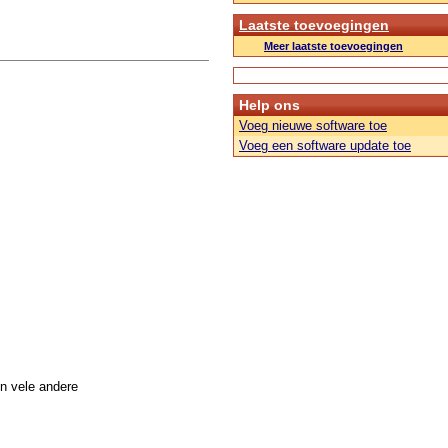
Laatste toevoegingen
Meer laatste toevoegingen
Help ons
Voeg nieuwe software toe
Voeg een software update toe
n vele andere