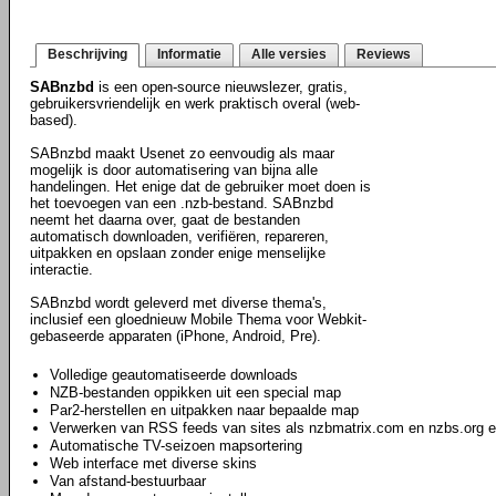
Beschrijving
Informatie
Alle versies
Reviews
SABnzbd
is een open-source nieuwslezer, gratis,
gebruikersvriendelijk en werk praktisch overal (web-
based).
SABnzbd maakt Usenet zo eenvoudig als maar
mogelijk is door automatisering van bijna alle
handelingen. Het enige dat de gebruiker moet doen is
het toevoegen van een .nzb-bestand. SABnzbd
neemt het daarna over, gaat de bestanden
automatisch downloaden, verifiëren, repareren,
uitpakken en opslaan zonder enige menselijke
interactie.
SABnzbd wordt geleverd met diverse thema's,
inclusief een gloednieuw Mobile Thema voor Webkit-
gebaseerde apparaten (iPhone, Android, Pre).
Volledige geautomatiseerde downloads
NZB-bestanden oppikken uit een special map
Par2-herstellen en uitpakken naar bepaalde map
Verwerken van RSS feeds van sites als nzbmatrix.com en nzbs.org e
Automatische TV-seizoen mapsortering
Web interface met diverse skins
Van afstand-bestuurbaar