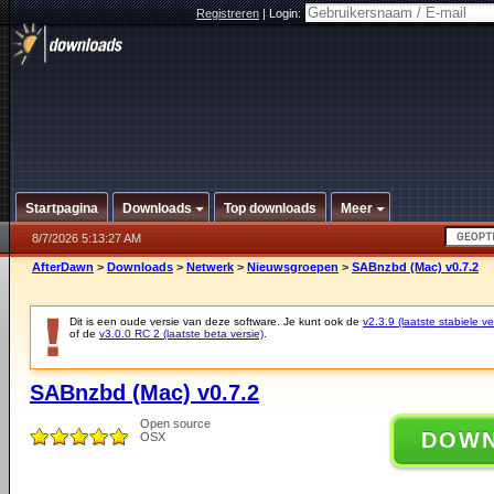
Registreren
|
Login:
Startpagina
Downloads
Top downloads
Meer
8/7/2026 5:13:27 AM
AfterDawn
>
Downloads
>
Netwerk
>
Nieuwsgroepen
>
SABnzbd (Mac) v0.7.2
Dit is een oude versie van deze software. Je kunt ook de
v2.3.9 (laatste stabiele ve
of de
v3.0.0 RC 2 (laatste beta versie)
.
SABnzbd (Mac) v0.7.2
Open source
DOW
OSX