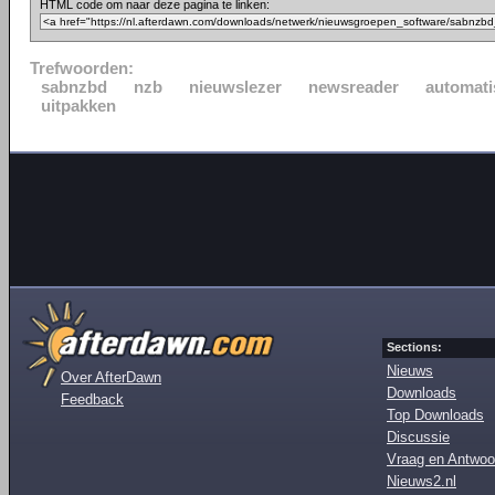
HTML code om naar deze pagina te linken:
Trefwoorden:
sabnzbd
nzb
nieuwslezer
newsreader
automati
uitpakken
Sections:
Nieuws
Over AfterDawn
Downloads
Feedback
Top Downloads
Discussie
Vraag en Antwoo
Nieuws2.nl