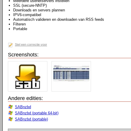
Meerdere usenetservers instellen
SSL (secure-NNTP)
Downloads en servers plannen
IPV6-compatibel
Automatisch valideren en downloaden van RSS feeds
Filteren
Portable
Stel een correctie voor
Screenshots:
Andere edities:
SABnzbd
SABnzbd (portable 64-bit)
SABnzbd (portable)