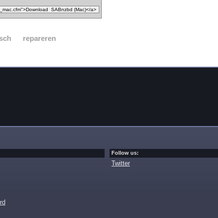
sch
repareren
Follow us:
Twitter
rd