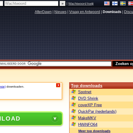
|
Wachtwoord kwijt
AfterDawn
|
Nieuws
|
Vraag en Antwoord
|
Downloads
|
Discu
Top downloads
X
rsie)
downloaden.
Spotnet
DVD Shrink
coverXP Free
QuickPar (nederlands)
NLOAD
MakeMKV
HWiNFO64
Meer top downloads