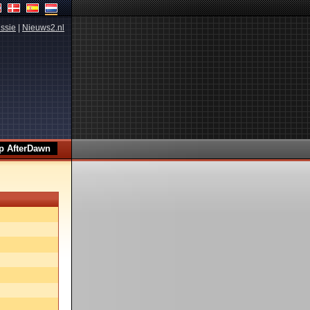
ssie
|
Nieuws2.nl