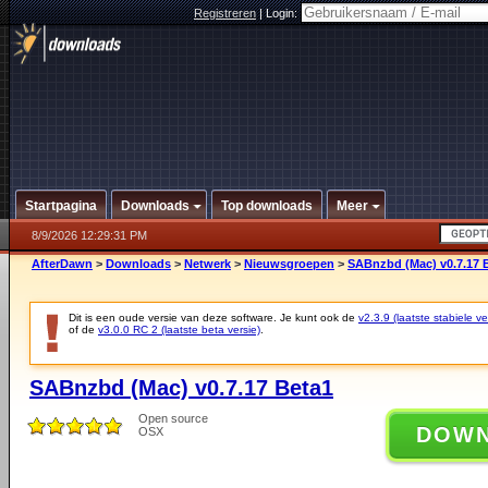
Registreren
|
Login:
Startpagina
Downloads
Top downloads
Meer
8/9/2026 12:29:31 PM
AfterDawn
>
Downloads
>
Netwerk
>
Nieuwsgroepen
>
SABnzbd (Mac) v0.7.17 
Dit is een oude versie van deze software. Je kunt ook de
v2.3.9 (laatste stabiele ve
of de
v3.0.0 RC 2 (laatste beta versie)
.
SABnzbd (Mac) v0.7.17 Beta1
Open source
DOW
OSX