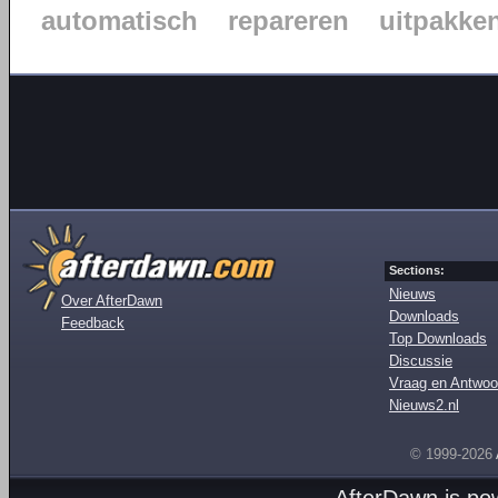
automatisch
repareren
uitpakke
Sections:
Nieuws
Over AfterDawn
Downloads
Feedback
Top Downloads
Discussie
Vraag en Antwoo
Nieuws2.nl
© 1999-2026
AfterDawn is p