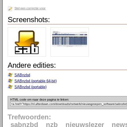
Stel een correctie voor
Screenshots:
Andere edities:
SABnzbd
SABnzbd (portable 64-bit)
SABnzbd (portable)
HTML code om naar deze pagina te linken:
Trefwoorden:
sabnzbd
nzb
nieuwslezer
news