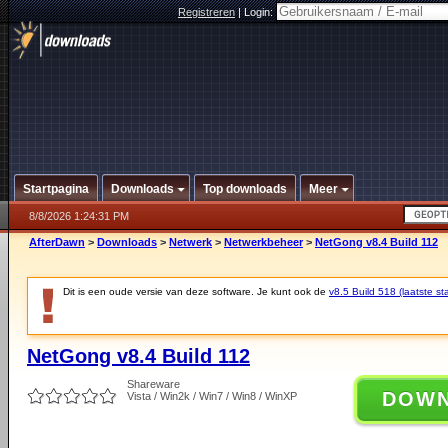
Registreren
|
Login:
Startpagina
Downloads
Top downloads
Meer
8/8/2026 1:24:31 PM
AfterDawn
>
Downloads
>
Netwerk
>
Netwerkbeheer
>
NetGong v8.4 Build 112
Dit is een oude versie van deze software. Je kunt ook de
v8.5 Build 518 (laatste sta
NetGong v8.4 Build 112
Shareware
DOW
Vista / Win2k / Win7 / Win8 / WinXP