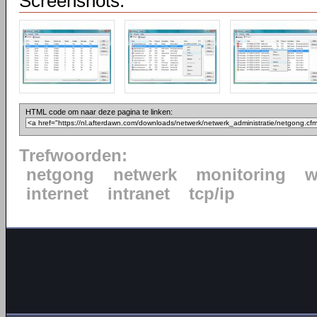
Screenshots:
HTML code om naar deze pagina te linken:
Trefwoorden:
netgong
netwerk
monitoring
w
internet
intranet
tcp/ip