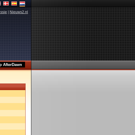
ssie
|
Nieuws2.nl