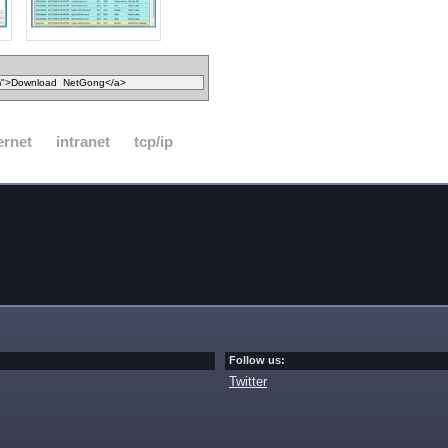
ernet
intranet
tcp/ip
Follow us:
Twitter