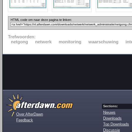
HTML code om naar deze pagina te linken:
Trefwoorden:
netgong
netwerk
monitoring
waarschuwing
int
Sections:
Nieuws
Over AfterDawn
Downloads
Feedback
Top Downloads
Discussie