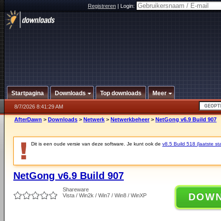
Registreren
|
Login:
Startpagina
Downloads
Top downloads
Meer
8/7/2026 8:41:29 AM
AfterDawn
>
Downloads
>
Netwerk
>
Netwerkbeheer
>
NetGong v6.9 Build 907
Dit is een oude versie van deze software. Je kunt ook de
v8.5 Build 518 (laatste sta
NetGong v6.9 Build 907
Shareware
DOW
Vista / Win2k / Win7 / Win8 / WinXP