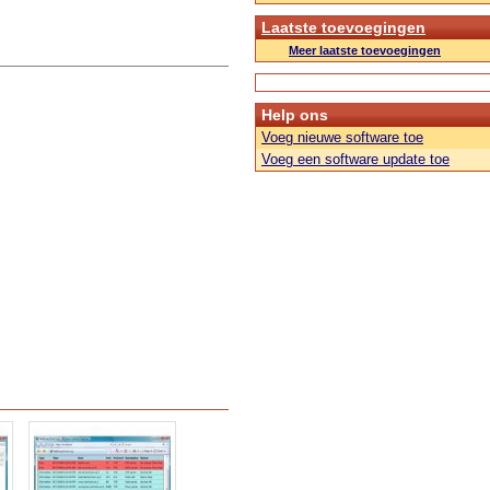
Laatste toevoegingen
Meer laatste toevoegingen
Help ons
Voeg nieuwe software toe
Voeg een software update toe