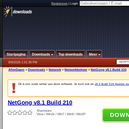
Registreren
|
Login:
Startpagina
Downloads
Top downloads
Meer
8/9/2026 1:01:38 PM
AfterDawn
>
Downloads
>
Netwerk
>
Netwerkbeheer
>
NetGong v8.1 Build 210
Dit is een oude versie van deze software. Je kunt ook de
v8.5 Build 518 (laatste sta
NetGong v8.1 Build 210
Shareware
DOW
Vista / Win2k / Win7 / Win8 / WinXP