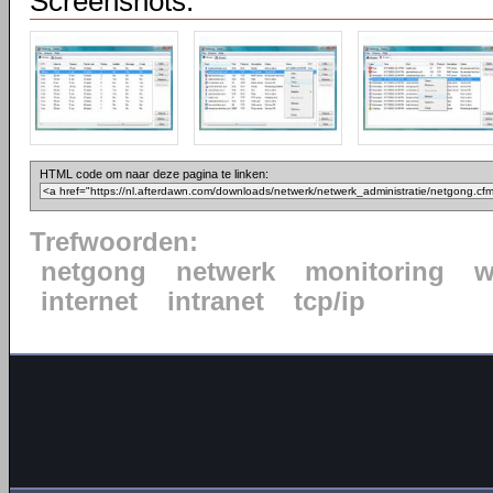
Screenshots:
HTML code om naar deze pagina te linken:
Trefwoorden:
netgong
netwerk
monitoring
w
internet
intranet
tcp/ip