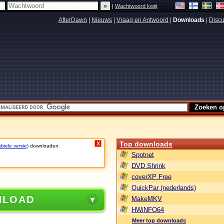
|
Wachtwoord kwijt
AfterDawn
|
Nieuws
|
Vraag en Antwoord
|
Downloads
|
Discu
Top downloads
X
biele versie)
downloaden.
Spotnet
DVD Shrink
coverXP Free
QuickPar (nederlands)
NLOAD
MakeMKV
HWiNFO64
Meer top downloads