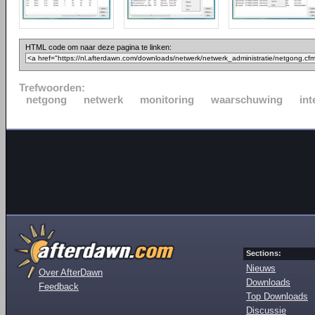
HTML code om naar deze pagina te linken:
Trefwoorden:
netgong
netwerk
monitoring
waarschuwing
int
Sections:
Nieuws
Over AfterDawn
Downloads
Feedback
Top Downloads
Discussie