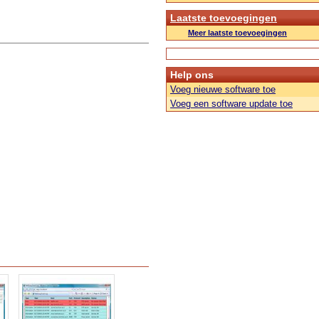
Laatste toevoegingen
Meer laatste toevoegingen
Help ons
Voeg nieuwe software toe
Voeg een software update toe