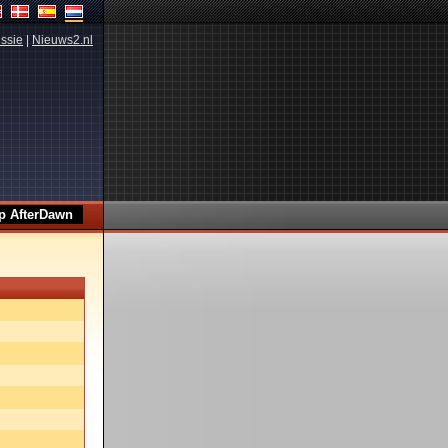
ssie
|
Nieuws2.nl