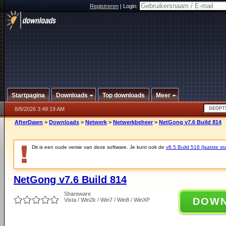
Registreren
|
Login:
Startpagina
Downloads
Top downloads
Meer
8/8/2026 3:49:19 AM
AfterDawn
>
Downloads
>
Netwerk
>
Netwerkbeheer
>
NetGong v7.6 Build 814
Dit is een oude versie van deze software. Je kunt ook de
v8.5 Build 518 (laatste sta
NetGong v7.6 Build 814
Shareware
DOW
Vista / Win2k / Win7 / Win8 / WinXP