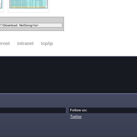
ernet
intranet
tcp/ip
Follow us:
Twitter