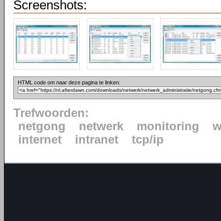
Screenshots:
HTML code om naar deze pagina te linken:
Trefwoorden:
netgong
netwerk
monitoring
w
internet
intranet
tcp/ip