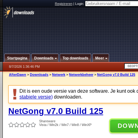
Registreren
|
Login:
Startpagina
Downloads
Top downloads
Meer
8/7/2026 1:36:46 PM
AfterDawn
>
Downloads
>
Netwerk
>
Netwerkbeheer
>
NetGong v7.0 Build 125
Dit is een oude versie van deze software. Je kunt ook
stabiele versie)
downloaden.
NetGong v7.0 Build 125
Shareware
DOW
Vista / Win2k / Win7 / Win8 / WinXP