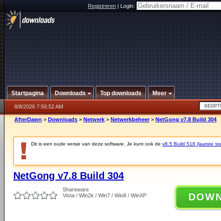
Registreren
|
Login:
Startpagina
Downloads
Top downloads
Meer
8/8/2026 7:56:52 AM
AfterDawn
>
Downloads
>
Netwerk
>
Netwerkbeheer
>
NetGong v7.8 Build 304
Dit is een oude versie van deze software. Je kunt ook de
v8.5 Build 518 (laatste sta
NetGong v7.8 Build 304
Shareware
DOW
Vista / Win2k / Win7 / Win8 / WinXP