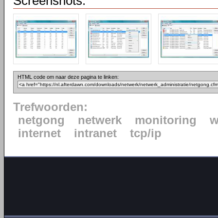
Screenshots:
HTML code om naar deze pagina te linken:
Trefwoorden:
netgong
netwerk
monitoring
w
internet
intranet
tcp/ip