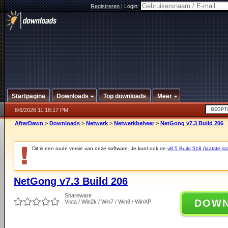
Registreren
|
Login:
Startpagina
Downloads
Top downloads
Meer
8/6/2026 11:18:17 PM
AfterDawn
>
Downloads
>
Netwerk
>
Netwerkbeheer
>
NetGong v7.3 Build 206
Dit is een oude versie van deze software. Je kunt ook de
v8.5 Build 518 (laatste sta
NetGong v7.3 Build 206
Shareware
DOW
Vista / Win2k / Win7 / Win8 / WinXP