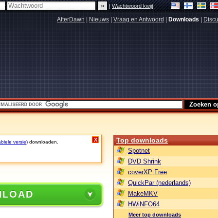
|
Wachtwoord kwijt
AfterDawn
|
Nieuws
|
Vraag en Antwoord
|
Downloads
|
Discu
Top downloads
X
biele versie)
downloaden.
Spotnet
DVD Shrink
coverXP Free
QuickPar (nederlands)
NLOAD
MakeMKV
HWiNFO64
Meer top downloads