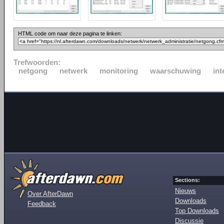
HTML code om naar deze pagina te linken:
Trefwoorden:
netgong
netwerk
monitoring
waarschuwing
int
Sections:
Nieuws
Over AfterDawn
Downloads
Feedback
Top Downloads
Discussie