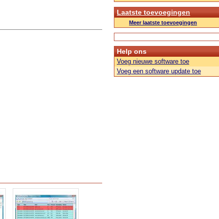
Laatste toevoegingen
Meer laatste toevoegingen
Help ons
Voeg nieuwe software toe
Voeg een software update toe