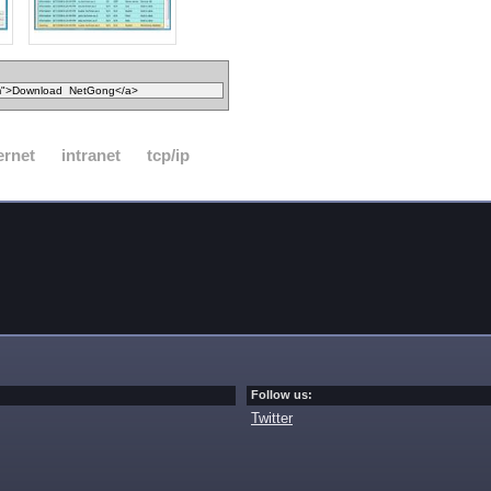
ernet
intranet
tcp/ip
Follow us:
Twitter