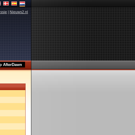
ssie
|
Nieuws2.nl