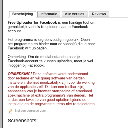
Beschrijving
Informatie
Alle versies
Reviews
Free Uploader for Facebook
is een handige tool om
gemakkelijk video's te uploden naar je Facebook-
account.
Het programma is erg eenvoudig in gebruik. Open
het programma en blader naar de video(s) die je naar
Facebook wilt uploaden.
Opmerking: Om de mediabestanden naar je
Facebook-account te kunnen uploaden, moet je wel
inloggen bij Facebook.
OPMERKING!
Deze software wordt ondersteund
door reclame en wil graag software van derden
installeren, die niet noodzakelijk zijn voor de werking
van de applicatie zelf. Dit kan een toolbar zijn,
aanpassen van je browser startpagina of standaard
zoekmachine of extra programma's van derden. Het
is dus een kwestie van goed opletten tijdens de
installatie en de ongewenste items niet te selecteren.
Stel een correctie voor
Screenshots: