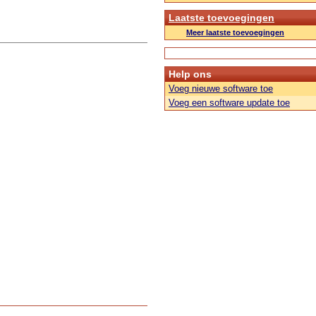
Laatste toevoegingen
Meer laatste toevoegingen
Help ons
Voeg nieuwe software toe
Voeg een software update toe