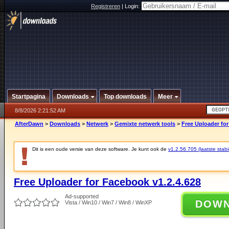
Registreren
|
Login:
Startpagina
Downloads
Top downloads
Meer
8/8/2026 2:21:52 AM
AfterDawn
>
Downloads
>
Netwerk
>
Gemixte netwerk tools
>
Free Uploader for
Dit is een oude versie van deze software. Je kunt ook de
v1.2.56.705 (laatste stabi
Free Uploader for Facebook v1.2.4.628
Ad-supported
DOW
Vista / Win10 / Win7 / Win8 / WinXP