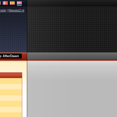
ssie
|
Nieuws2.nl