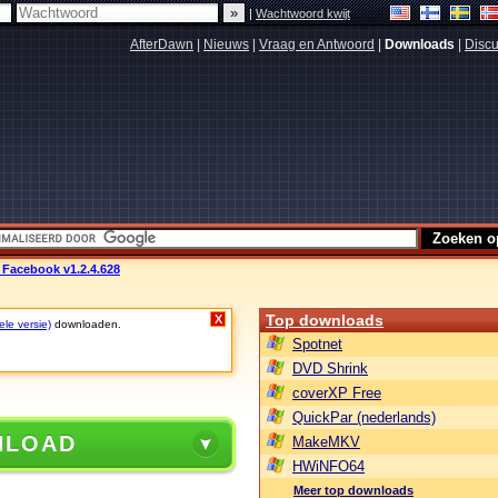
|
Wachtwoord kwijt
AfterDawn
|
Nieuws
|
Vraag en Antwoord
|
Downloads
|
Discu
 Facebook v1.2.4.628
Top downloads
X
ele versie)
downloaden.
Spotnet
DVD Shrink
coverXP Free
QuickPar (nederlands)
NLOAD
MakeMKV
HWiNFO64
Meer top downloads