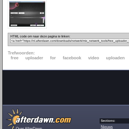
HTML code om naar deze pagina te linken:
Trefwoorden:
free
uploader
for
facebook
video
uploaden
Sections:
Nieuws
Over AfterDawn