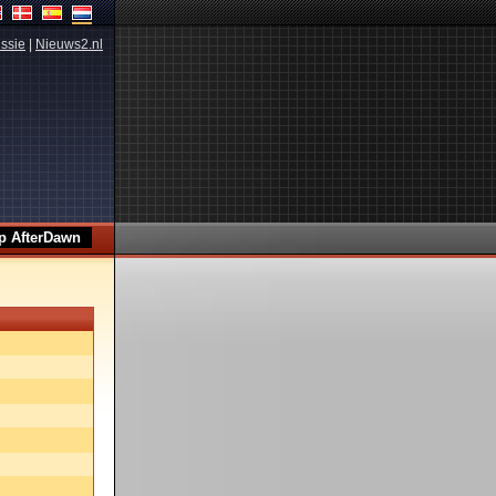
ssie
|
Nieuws2.nl