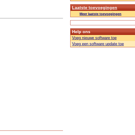
Laatste toevoegingen
Meer laatste toevoegingen
Help ons
Voeg nieuwe software toe
Voeg een software update toe