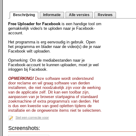
Beschrijving
Informatie
Alle versies
Reviews
Free Uploader for Facebook
is een handige tool om
gemakkelijk video's te uploden naar je Facebook-
account.
Het programma is erg eenvoudig in gebruik. Open
het programma en blader naar de video(s) die je naar
Facebook wilt uploaden.
Opmerking: Om de mediabestanden naar je
Facebook-account te kunnen uploaden, moet je wel
inloggen bij Facebook.
OPMERKING!
Deze software wordt ondersteund
door reclame en wil graag software van derden
installeren, die niet noodzakelijk zijn voor de werking
van de applicatie zelf. Dit kan een toolbar zijn,
aanpassen van je browser startpagina of standaard
zoekmachine of extra programma's van derden. Het
is dus een kwestie van goed opletten tijdens de
installatie en de ongewenste items niet te selecteren.
Stel een correctie voor
Screenshots: