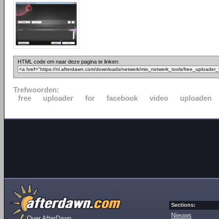
HTML code om naar deze pagina te linken:
Trefwoorden:
free
uploader
for
facebook
video
uploaden
Sections:
Nieuws
Over AfterDawn