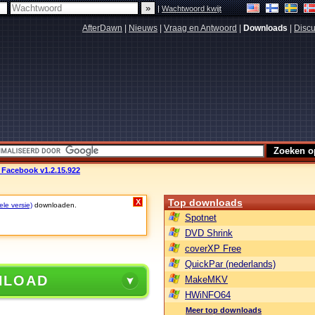
|
Wachtwoord kwijt
AfterDawn
|
Nieuws
|
Vraag en Antwoord
|
Downloads
|
Discu
 Facebook v1.2.15.922
Top downloads
X
ele versie)
downloaden.
Spotnet
DVD Shrink
coverXP Free
QuickPar (nederlands)
NLOAD
MakeMKV
HWiNFO64
Meer top downloads