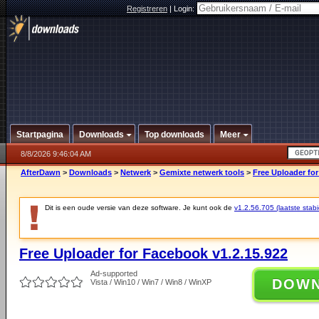
Registreren
|
Login:
Startpagina
Downloads
Top downloads
Meer
8/8/2026 9:46:04 AM
AfterDawn
>
Downloads
>
Netwerk
>
Gemixte netwerk tools
>
Free Uploader for
Dit is een oude versie van deze software. Je kunt ook de
v1.2.56.705 (laatste stabi
Free Uploader for Facebook v1.2.15.922
Ad-supported
DOW
Vista / Win10 / Win7 / Win8 / WinXP