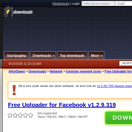
Registreren
|
Login:
Startpagina
Downloads
Top downloads
Meer
8/10/2026 11:15:15 AM
AfterDawn
>
Downloads
>
Netwerk
>
Gemixte netwerk tools
>
Free Uploader for
Dit is een oude versie van deze software. Je kunt ook de
v1.2.56.705 (laatste stabi
Free Uploader for Facebook v1.2.9.319
Ad-supported
DOW
Vista / Win10 / Win7 / Win8 / WinXP