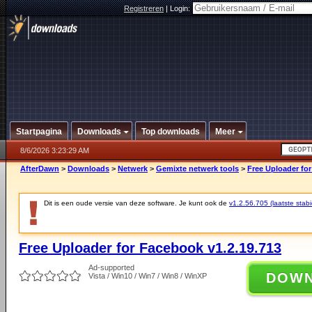
Registreren
|
Login:
Startpagina
Downloads
Top downloads
Meer
8/6/2026 3:23:29 AM
AfterDawn
>
Downloads
>
Netwerk
>
Gemixte netwerk tools
>
Free Uploader for
Dit is een oude versie van deze software. Je kunt ook de
v1.2.56.705 (laatste stabi
Free Uploader for Facebook v1.2.19.713
Ad-supported
DOW
Vista / Win10 / Win7 / Win8 / WinXP