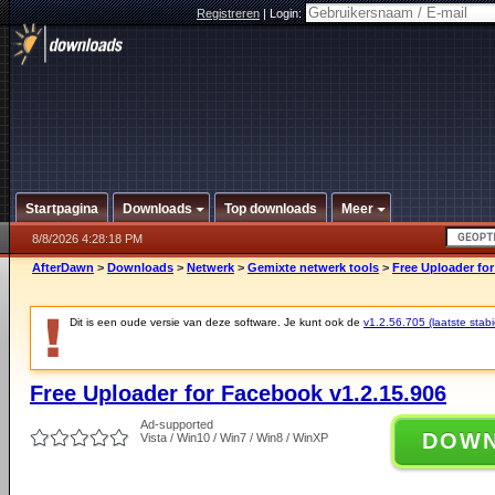
Registreren
|
Login:
Startpagina
Downloads
Top downloads
Meer
8/8/2026 4:28:18 PM
AfterDawn
>
Downloads
>
Netwerk
>
Gemixte netwerk tools
>
Free Uploader for
Dit is een oude versie van deze software. Je kunt ook de
v1.2.56.705 (laatste stabi
Free Uploader for Facebook v1.2.15.906
Ad-supported
DOW
Vista / Win10 / Win7 / Win8 / WinXP