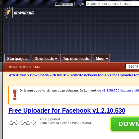
Registreren
|
Login:
Startpagina
Downloads
Top downloads
Meer
8/8/2026 8:38:07 AM
AfterDawn
>
Downloads
>
Netwerk
>
Gemixte netwerk tools
>
Free Uploader for
Dit is een oude versie van deze software. Je kunt ook de
v1.2.56.705 (laatste stabi
Free Uploader for Facebook v1.2.10.530
Ad-supported
DOW
Vista / Win10 / Win7 / Win8 / WinXP