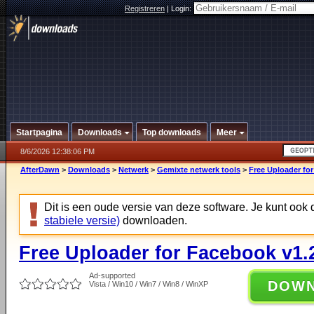
Registreren
|
Login:
Startpagina
Downloads
Top downloads
Meer
8/6/2026 12:38:06 PM
AfterDawn
>
Downloads
>
Netwerk
>
Gemixte netwerk tools
>
Free Uploader for
Dit is een oude versie van deze software. Je kunt ook
stabiele versie)
downloaden.
Free Uploader for Facebook v1.
Ad-supported
DOW
Vista / Win10 / Win7 / Win8 / WinXP