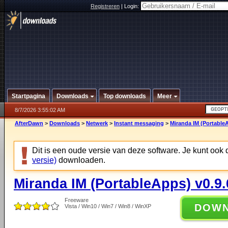
Registreren
|
Login:
Startpagina
Downloads
Top downloads
Meer
8/7/2026 3:55:02 AM
AfterDawn
>
Downloads
>
Netwerk
>
Instant messaging
>
Miranda IM (PortableA
Dit is een oude versie van deze software. Je kunt ook
versie)
downloaden.
Miranda IM (PortableApps) v0.9.
Freeware
DOW
Vista / Win10 / Win7 / Win8 / WinXP