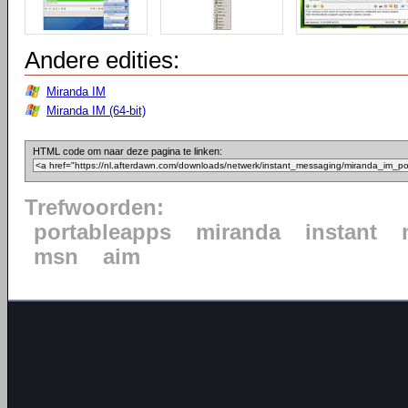
Andere edities:
Miranda IM
Miranda IM (64-bit)
HTML code om naar deze pagina te linken:
Trefwoorden:
portableapps
miranda
instant
msn
aim