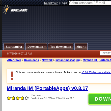
Registreren
|
Login:
Startpagina
Downloads
Top downloads
Meer
8/7/2026 9:07:16 AM
AfterDawn
>
Downloads
>
Netwerk
>
Instant messaging
>
Miranda IM (PortableA
Dit is een oude versie van deze software. Je kunt ook de
v0.10.75 (laatste stabiele
Miranda IM (PortableApps) v0.8.17
Freeware
DOW
Vista / Win10 / Win7 / Win8 / WinXP