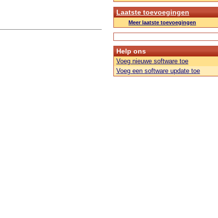
Laatste toevoegingen
Meer laatste toevoegingen
Help ons
Voeg nieuwe software toe
Voeg een software update toe