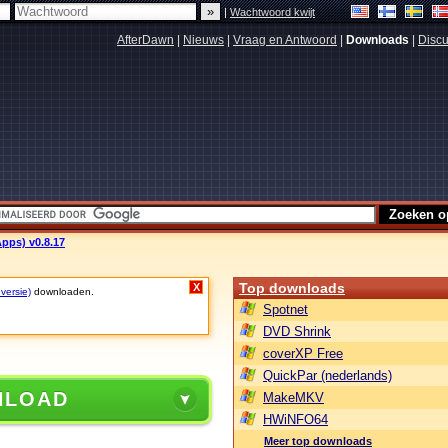
|
Wachtwoord kwijt
AfterDawn
|
Nieuws
|
Vraag en Antwoord
|
Downloads
|
Discu
pps) v0.8.17
Top downloads
X
 versie)
downloaden.
Spotnet
DVD Shrink
coverXP Free
QuickPar (nederlands)
NLOAD
MakeMKV
HWiNFO64
Meer top downloads