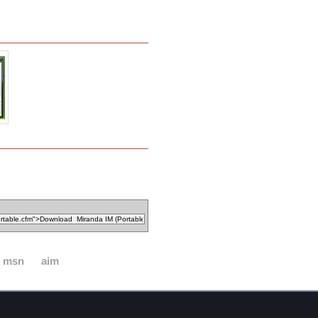
msn
aim