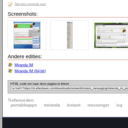
Stel een correctie voor
Screenshots:
Andere edities:
Miranda IM
Miranda IM (64-bit)
HTML code om naar deze pagina te linken:
Trefwoorden:
portableapps
miranda
instant
messenger
icq