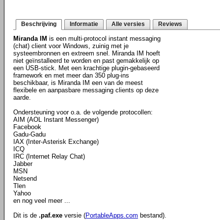
Beschrijving
Informatie
Alle versies
Reviews
Miranda IM
is een multi-protocol instant messaging
(chat) client voor Windows, zuinig met je
systeembronnen en extreem snel. Miranda IM hoeft
niet geïnstalleerd te worden en past gemakkelijk op
een USB-stick. Met een krachtige plugin-gebaseerd
framework en met meer dan 350 plug-ins
beschikbaar, is Miranda IM een van de meest
flexibele en aanpasbare messaging clients op deze
aarde.
Ondersteuning voor o.a. de volgende protocollen:
AIM (AOL Instant Messenger)
Facebook
Gadu-Gadu
IAX (Inter-Asterisk Exchange)
ICQ
IRC (Internet Relay Chat)
Jabber
MSN
Netsend
Tlen
Yahoo
en nog veel meer ...
Dit is de
.paf.exe
versie (
PortableApps.com
bestand).