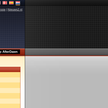
ssie
|
Nieuws2.nl