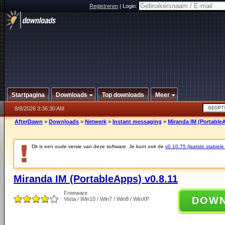
Registreren
|
Login:
Startpagina
Downloads
Top downloads
Meer
8/8/2026 3:36:30 AM
AfterDawn
>
Downloads
>
Netwerk
>
Instant messaging
>
Miranda IM (PortableA
Dit is een oude versie van deze software. Je kunt ook de
v0.10.75 (laatste stabiele
Miranda IM (PortableApps) v0.8.11
Freeware
DOW
Vista / Win10 / Win7 / Win8 / WinXP