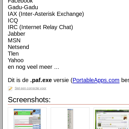
Facebook
Gadu-Gadu
IAX (Inter-Asterisk Exchange)
ICQ
IRC (Internet Relay Chat)
Jabber
MSN
Netsend
Tlen
Yahoo
en nog veel meer ...
Dit is de
.paf.exe
versie (
PortableApps.com
bes
Stel een correctie voor
Screenshots: