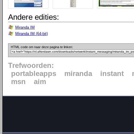
Andere edities:
Miranda IM
Miranda IM (64-bit)
HTML code om naar deze pagina te linken:
Trefwoorden:
portableapps
miranda
instant
msn
aim