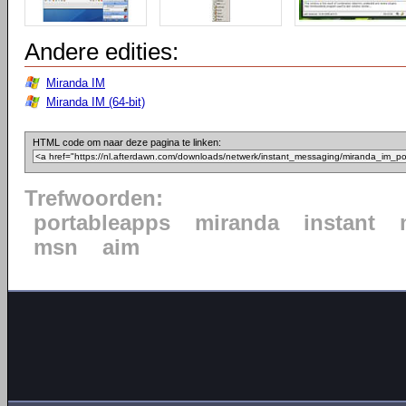
Andere edities:
Miranda IM
Miranda IM (64-bit)
HTML code om naar deze pagina te linken:
Trefwoorden:
portableapps
miranda
instant
msn
aim