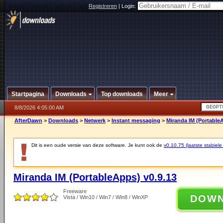
Registreren
|
Login:
Startpagina
Downloads
Top downloads
Meer
8/8/2026 4:05:00 AM
AfterDawn
>
Downloads
>
Netwerk
>
Instant messaging
>
Miranda IM (PortableA
Dit is een oude versie van deze software. Je kunt ook de
v0.10.75 (laatste stabiele
Miranda IM (PortableApps) v0.9.13
Freeware
DOW
Vista / Win10 / Win7 / Win8 / WinXP