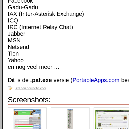
Facebook
Gadu-Gadu
IAX (Inter-Asterisk Exchange)
ICQ
IRC (Internet Relay Chat)
Jabber
MSN
Netsend
Tlen
Yahoo
en nog veel meer ...
Dit is de
.paf.exe
versie (
PortableApps.com
bes
Stel een correctie voor
Screenshots: