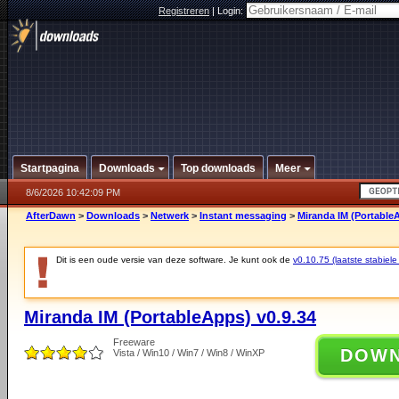
Registreren
|
Login:
Startpagina
Downloads
Top downloads
Meer
8/6/2026 10:42:09 PM
AfterDawn
>
Downloads
>
Netwerk
>
Instant messaging
>
Miranda IM (PortableA
Dit is een oude versie van deze software. Je kunt ook de
v0.10.75 (laatste stabiele
Miranda IM (PortableApps) v0.9.34
Freeware
DOW
Vista / Win10 / Win7 / Win8 / WinXP