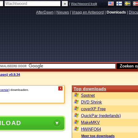
|
Wachtwoord kwijt
AfterDawn
|
Nieuws
|
Vraag en Antwoord
|
Downloads
|
Discu
pps) v0.9.34
Top downloads
X
 versie)
downloaden.
Spotnet
DVD Shrink
coverXP Free
QuickPar (nederlands)
NLOAD
MakeMKV
HWiNFO64
Meer top downloads