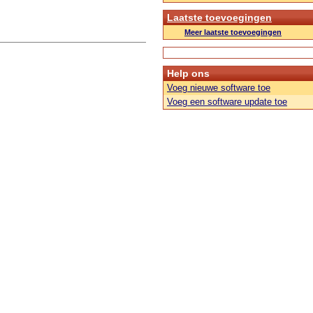
Laatste toevoegingen
Meer laatste toevoegingen
Help ons
Voeg nieuwe software toe
Voeg een software update toe