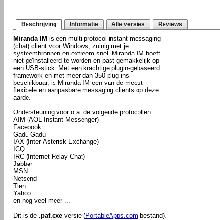
Beschrijving
Informatie
Alle versies
Reviews
Miranda IM
is een multi-protocol instant messaging
(chat) client voor Windows, zuinig met je
systeembronnen en extreem snel. Miranda IM hoeft
niet geïnstalleerd te worden en past gemakkelijk op
een USB-stick. Met een krachtige plugin-gebaseerd
framework en met meer dan 350 plug-ins
beschikbaar, is Miranda IM een van de meest
flexibele en aanpasbare messaging clients op deze
aarde.
Ondersteuning voor o.a. de volgende protocollen:
AIM (AOL Instant Messenger)
Facebook
Gadu-Gadu
IAX (Inter-Asterisk Exchange)
ICQ
IRC (Internet Relay Chat)
Jabber
MSN
Netsend
Tlen
Yahoo
en nog veel meer ...
Dit is de
.paf.exe
versie (
PortableApps.com
bestand).