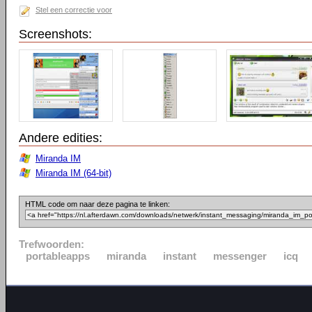
Stel een correctie voor
Screenshots:
Andere edities:
Miranda IM
Miranda IM (64-bit)
HTML code om naar deze pagina te linken:
Trefwoorden:
portableapps
miranda
instant
messenger
icq