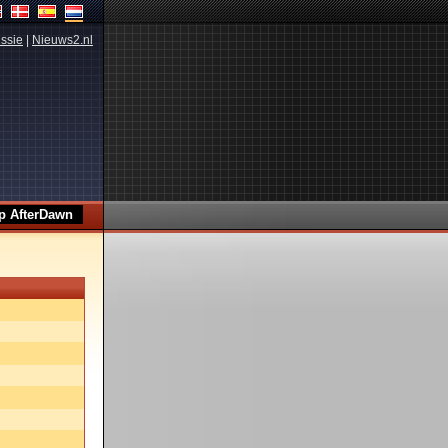
ssie
|
Nieuws2.nl