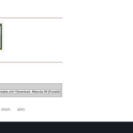
msn
aim