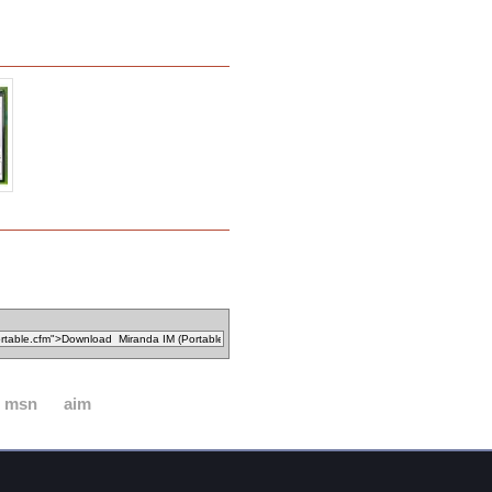
msn
aim