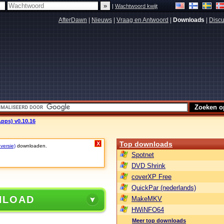
|
Wachtwoord kwijt
AfterDawn
|
Nieuws
|
Vraag en Antwoord
|
Downloads
|
Discu
Apps) v0.10.16
Top downloads
X
 versie)
downloaden.
Spotnet
DVD Shrink
coverXP Free
QuickPar (nederlands)
NLOAD
MakeMKV
HWiNFO64
Meer top downloads