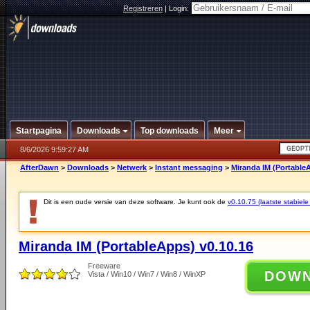
Registreren
|
Login:
Startpagina
Downloads
Top downloads
Meer
8/6/2026 9:59:27 AM
AfterDawn
>
Downloads
>
Netwerk
>
Instant messaging
>
Miranda IM (Portable
Dit is een oude versie van deze software. Je kunt ook de
v0.10.75 (laatste stabiele
Miranda IM (PortableApps) v0.10.16
Freeware
DOW
Vista / Win10 / Win7 / Win8 / WinXP