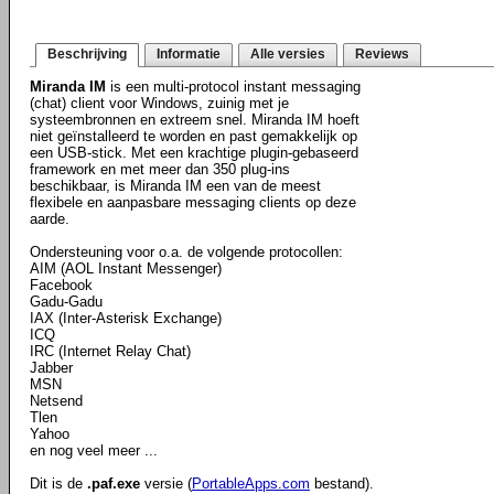
Beschrijving
Informatie
Alle versies
Reviews
Miranda IM
is een multi-protocol instant messaging
(chat) client voor Windows, zuinig met je
systeembronnen en extreem snel. Miranda IM hoeft
niet geïnstalleerd te worden en past gemakkelijk op
een USB-stick. Met een krachtige plugin-gebaseerd
framework en met meer dan 350 plug-ins
beschikbaar, is Miranda IM een van de meest
flexibele en aanpasbare messaging clients op deze
aarde.
Ondersteuning voor o.a. de volgende protocollen:
AIM (AOL Instant Messenger)
Facebook
Gadu-Gadu
IAX (Inter-Asterisk Exchange)
ICQ
IRC (Internet Relay Chat)
Jabber
MSN
Netsend
Tlen
Yahoo
en nog veel meer ...
Dit is de
.paf.exe
versie (
PortableApps.com
bestand).