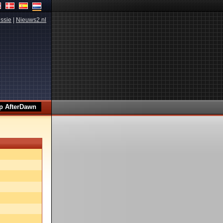
ssie
|
Nieuws2.nl