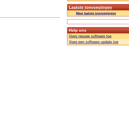
Laatste toevoegingen
Meer laatste toevoegingen
Help ons
Voeg nieuwe software toe
Voeg een software update toe