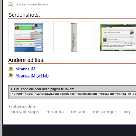
Stel een correctie voor
Screenshots:
Andere edities:
Miranda IM
Miranda IM (64-bit)
HTML code om naar deze pagina te linken:
Trefwoorden:
portableapps
miranda
instant
messenger
icq