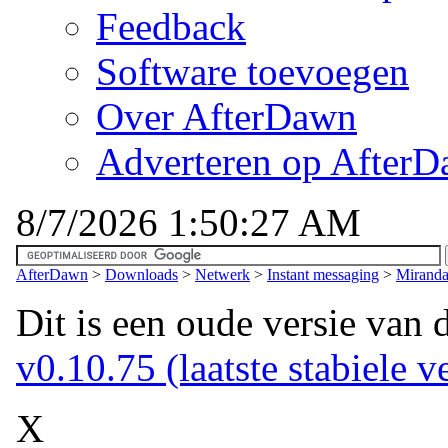
Feedback
Software toevoegen
Over AfterDawn
Adverteren op After
8/7/2026 1:50:27 AM
AfterDawn
>
Downloads
>
Netwerk
>
Instant messaging
>
Miranda
Dit is een oude versie van 
v0.10.75 (laatste stabiele v
X