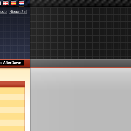
ssie
|
Nieuws2.nl