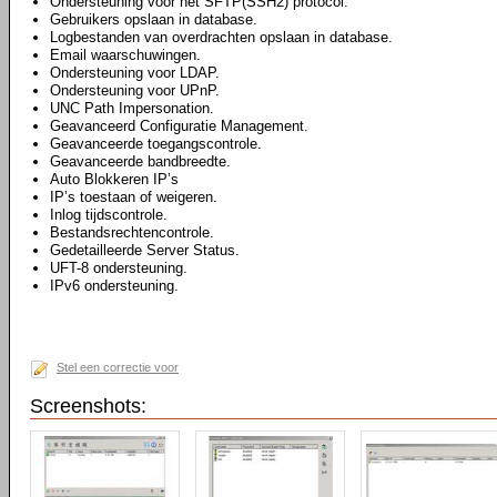
Ondersteuning voor het SFTP(SSH2) protocol.
Gebruikers opslaan in database.
Logbestanden van overdrachten opslaan in database.
Email waarschuwingen.
Ondersteuning voor LDAP.
Ondersteuning voor UPnP.
UNC Path Impersonation.
Geavanceerd Configuratie Management.
Geavanceerde toegangscontrole.
Geavanceerde bandbreedte.
Auto Blokkeren IP’s
IP’s toestaan of weigeren.
Inlog tijdscontrole.
Bestandsrechtencontrole.
Gedetailleerde Server Status.
UFT-8 ondersteuning.
IPv6 ondersteuning.
Stel een correctie voor
Screenshots: