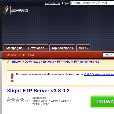
Registreren
|
Login:
Startpagina
Downloads
Top downloads
Meer
8/9/2026 11:48:14 AM
AfterDawn
>
Downloads
>
Netwerk
>
FTP
>
Xlight FTP Server v3.8.0.2
Dit is een oude versie van deze software. Je kunt ook de
v3.8.3 (laatste stabiele ve
Xlight FTP Server v3.8.0.2
Shareware
DOW
Vista / Win2k / Win98 / WinME /
WinNT / WinXP