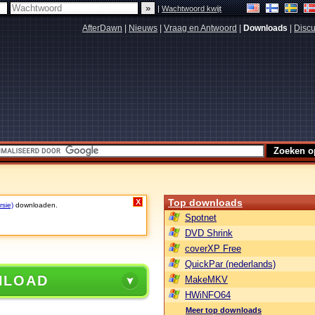
|
Wachtwoord kwijt
AfterDawn
|
Nieuws
|
Vraag en Antwoord
|
Downloads
|
Discu
Top downloads
X
rsie)
downloaden.
Spotnet
DVD Shrink
coverXP Free
QuickPar (nederlands)
NLOAD
MakeMKV
HWiNFO64
Meer top downloads