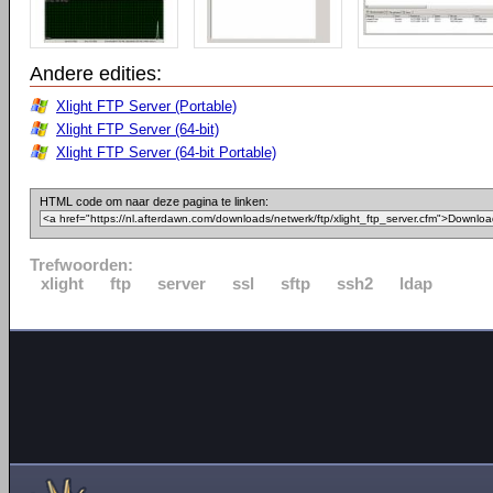
Andere edities:
Xlight FTP Server (Portable)
Xlight FTP Server (64-bit)
Xlight FTP Server (64-bit Portable)
HTML code om naar deze pagina te linken:
Trefwoorden:
xlight
ftp
server
ssl
sftp
ssh2
ldap