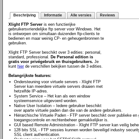
Beschrijving
Informatie
Alle versies
Reviews
Xlight FTP Server
is een functierijke
gebruikersvriendelijke ftp server voor Windows. Het
is ontworpen om simultaan duizenden ftp-clients te
bedienen en maar weinig CP- en geheugenbronnen te
gebruiken.
Xlight FTP Server beschikt over 3 edities: personal,
standard, professional.
De Personal edition is
gratis voor privégebruik en thuisgebruikers.
Je
kunt
hier
de verschillen bekijken tussen de 3 edities.
Belangrijkste features:
Ondersteuning voor virtuele servers - Xlight FTP
Server kan meerdere virtuele servers draaien met
hetzelfde IP-adres.
System Service – Het kan als een window
systeemservice uitgevoerd worden.
Native User Isolation – Iedere gebruiker beschikt
over aparte virtuele paden dan die van de andere gebruikers.
Hiërarchische Virtuele Paden - FTP server beschikt over publieke en
toegangscontrole en rechtenbeheer gemakkelijker is.
GUI based Remote Administration - Xlight FTP server kan veilig behee
128 bits SSL - FTP sessies kunnen worden beveiligd industry securit
SSL client authentication.