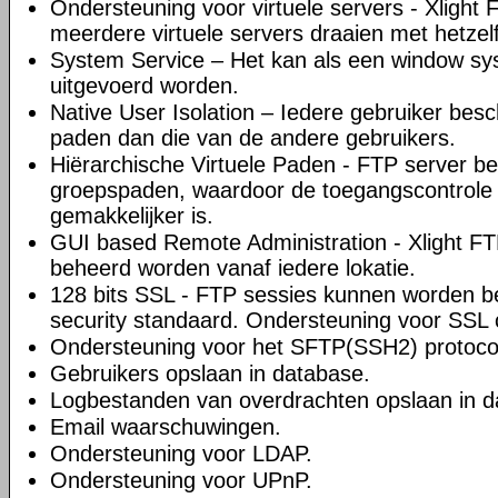
Ondersteuning voor virtuele servers - Xlight
meerdere virtuele servers draaien met hetzel
System Service – Het kan als een window sy
uitgevoerd worden.
Native User Isolation – Iedere gebruiker besch
paden dan die van de andere gebruikers.
Hiërarchische Virtuele Paden - FTP server be
groepspaden, waardoor de toegangscontrole
gemakkelijker is.
GUI based Remote Administration - Xlight FTP
beheerd worden vanaf iedere lokatie.
128 bits SSL - FTP sessies kunnen worden be
security standaard. Ondersteuning voor SSL cl
Ondersteuning voor het SFTP(SSH2) protoco
Gebruikers opslaan in database.
Logbestanden van overdrachten opslaan in d
Email waarschuwingen.
Ondersteuning voor LDAP.
Ondersteuning voor UPnP.