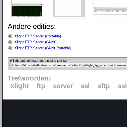
Andere edities:
Xlight FTP Server (Portable)
Xlight FTP Server (64-bit)
Xlight FTP Server (64-bit Portable)
HTML code om naar deze pagina te linken:
Trefwoorden:
xlight
ftp
server
ssl
sftp
ss