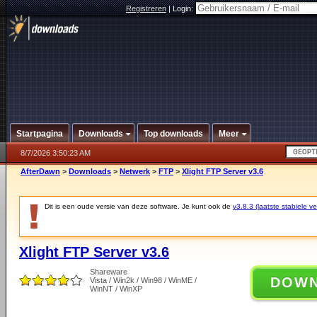
Registreren
|
Login:
Startpagina
Downloads
Top downloads
Meer
8/7/2026 3:50:23 AM
AfterDawn
>
Downloads
>
Netwerk
>
FTP
>
Xlight FTP Server v3.6
Dit is een oude versie van deze software. Je kunt ook de
v3.8.3 (laatste stabiele ve
Xlight FTP Server v3.6
Shareware
DOW
Vista / Win2k / Win98 / WinME /
WinNT / WinXP