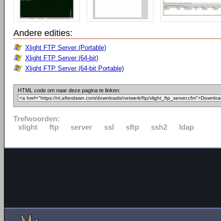
Andere edities:
Xlight FTP Server (Portable)
Xlight FTP Server (64-bit)
Xlight FTP Server (64-bit Portable)
HTML code om naar deze pagina te linken:
Trefwoorden:
xlight
ftp
server
ssl
sftp
ssh2
ldap