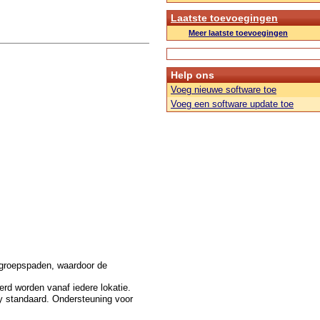
Laatste toevoegingen
Meer laatste toevoegingen
Help ons
Voeg nieuwe software toe
Voeg een software update toe
 groepspaden, waardoor de
rd worden vanaf iedere lokatie.
y standaard. Ondersteuning voor