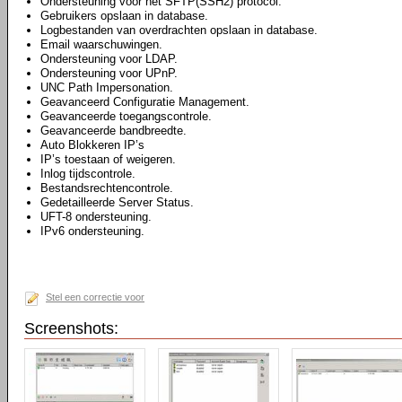
Ondersteuning voor het SFTP(SSH2) protocol.
Gebruikers opslaan in database.
Logbestanden van overdrachten opslaan in database.
Email waarschuwingen.
Ondersteuning voor LDAP.
Ondersteuning voor UPnP.
UNC Path Impersonation.
Geavanceerd Configuratie Management.
Geavanceerde toegangscontrole.
Geavanceerde bandbreedte.
Auto Blokkeren IP’s
IP’s toestaan of weigeren.
Inlog tijdscontrole.
Bestandsrechtencontrole.
Gedetailleerde Server Status.
UFT-8 ondersteuning.
IPv6 ondersteuning.
Stel een correctie voor
Screenshots: