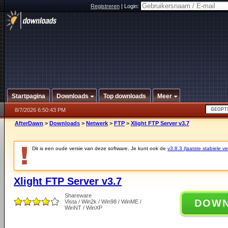
Registreren
|
Login:
Startpagina
Downloads
Top downloads
Meer
8/7/2026 6:50:43 PM
AfterDawn
>
Downloads
>
Netwerk
>
FTP
>
Xlight FTP Server v3.7
Dit is een oude versie van deze software. Je kunt ook de
v3.8.3 (laatste stabiele ve
Xlight FTP Server v3.7
Shareware
DOW
Vista / Win2k / Win98 / WinME /
WinNT / WinXP