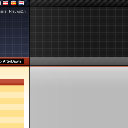
ssie
|
Nieuws2.nl