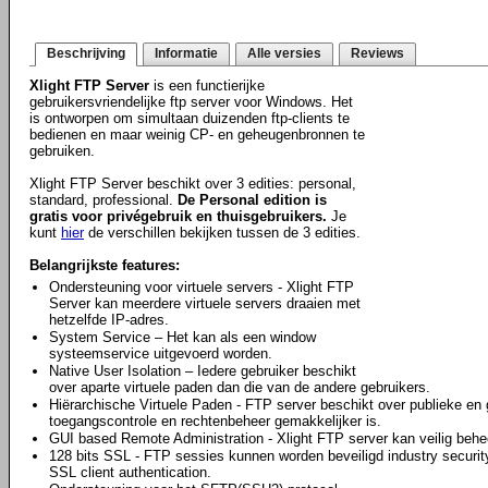
Beschrijving
Informatie
Alle versies
Reviews
Xlight FTP Server
is een functierijke
gebruikersvriendelijke ftp server voor Windows. Het
is ontworpen om simultaan duizenden ftp-clients te
bedienen en maar weinig CP- en geheugenbronnen te
gebruiken.
Xlight FTP Server beschikt over 3 edities: personal,
standard, professional.
De Personal edition is
gratis voor privégebruik en thuisgebruikers.
Je
kunt
hier
de verschillen bekijken tussen de 3 edities.
Belangrijkste features:
Ondersteuning voor virtuele servers - Xlight FTP
Server kan meerdere virtuele servers draaien met
hetzelfde IP-adres.
System Service – Het kan als een window
systeemservice uitgevoerd worden.
Native User Isolation – Iedere gebruiker beschikt
over aparte virtuele paden dan die van de andere gebruikers.
Hiërarchische Virtuele Paden - FTP server beschikt over publieke en
toegangscontrole en rechtenbeheer gemakkelijker is.
GUI based Remote Administration - Xlight FTP server kan veilig behee
128 bits SSL - FTP sessies kunnen worden beveiligd industry securit
SSL client authentication.