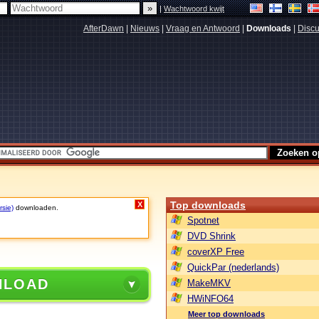
|
Wachtwoord kwijt
AfterDawn
|
Nieuws
|
Vraag en Antwoord
|
Downloads
|
Discu
Top downloads
X
rsie)
downloaden.
Spotnet
DVD Shrink
coverXP Free
QuickPar (nederlands)
NLOAD
MakeMKV
HWiNFO64
Meer top downloads