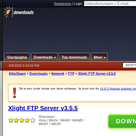
Registreren
|
Login:
Startpagina
Downloads
Top downloads
Meer
8/8/2026 3:43:42 PM
AfterDawn
>
Downloads
>
Netwerk
>
FTP
>
Xlight FTP Server v3.5.5
Dit is een oude versie van deze software. Je kunt ook de
v3.8.3 (laatste stabiele ve
Xlight FTP Server v3.5.5
Shareware
DOW
Vista / Win2k / Win98 / WinME /
WinNT / WinXP