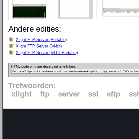
Andere edities:
Xlight FTP Server (Portable)
Xlight FTP Server (64-bit)
Xlight FTP Server (64-bit Portable)
HTML code om naar deze pagina te linken:
Trefwoorden:
xlight
ftp
server
ssl
sftp
ss