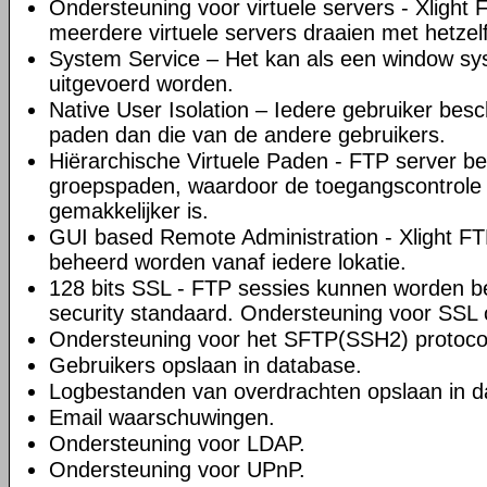
Ondersteuning voor virtuele servers - Xlight
meerdere virtuele servers draaien met hetzel
System Service – Het kan als een window sy
uitgevoerd worden.
Native User Isolation – Iedere gebruiker besch
paden dan die van de andere gebruikers.
Hiërarchische Virtuele Paden - FTP server be
groepspaden, waardoor de toegangscontrole
gemakkelijker is.
GUI based Remote Administration - Xlight FTP
beheerd worden vanaf iedere lokatie.
128 bits SSL - FTP sessies kunnen worden be
security standaard. Ondersteuning voor SSL cl
Ondersteuning voor het SFTP(SSH2) protoco
Gebruikers opslaan in database.
Logbestanden van overdrachten opslaan in d
Email waarschuwingen.
Ondersteuning voor LDAP.
Ondersteuning voor UPnP.