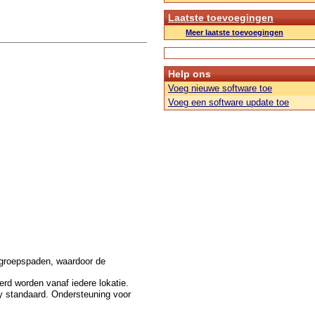
Laatste toevoegingen
Meer laatste toevoegingen
Help ons
Voeg nieuwe software toe
Voeg een software update toe
 groepspaden, waardoor de
rd worden vanaf iedere lokatie.
y standaard. Ondersteuning voor