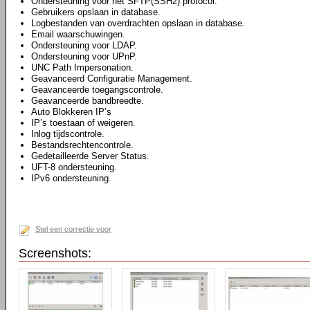
Ondersteuning voor het SFTP(SSH2) protocol.
Gebruikers opslaan in database.
Logbestanden van overdrachten opslaan in database.
Email waarschuwingen.
Ondersteuning voor LDAP.
Ondersteuning voor UPnP.
UNC Path Impersonation.
Geavanceerd Configuratie Management.
Geavanceerde toegangscontrole.
Geavanceerde bandbreedte.
Auto Blokkeren IP’s
IP’s toestaan of weigeren.
Inlog tijdscontrole.
Bestandsrechtencontrole.
Gedetailleerde Server Status.
UFT-8 ondersteuning.
IPv6 ondersteuning.
Stel een correctie voor
Screenshots: