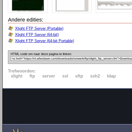
Andere edities:
Xlight FTP Server (Portable)
Xlight FTP Server (64-bit)
Xlight FTP Server (64-bit Portable)
HTML code om naar deze pagina te linken:
Trefwoorden:
xlight
ftp
server
ssl
sftp
ssh2
ldap