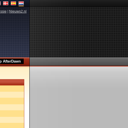
ssie
|
Nieuws2.nl