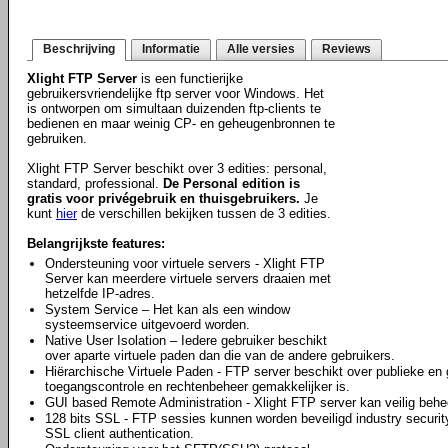
Beschrijving
Informatie
Alle versies
Reviews
Xlight FTP Server
is een functierijke
gebruikersvriendelijke ftp server voor Windows. Het
is ontworpen om simultaan duizenden ftp-clients te
bedienen en maar weinig CP- en geheugenbronnen te
gebruiken.
Xlight FTP Server beschikt over 3 edities: personal,
standard, professional.
De Personal edition is
gratis voor privégebruik en thuisgebruikers.
Je
kunt
hier
de verschillen bekijken tussen de 3 edities.
Belangrijkste features:
Ondersteuning voor virtuele servers - Xlight FTP
Server kan meerdere virtuele servers draaien met
hetzelfde IP-adres.
System Service – Het kan als een window
systeemservice uitgevoerd worden.
Native User Isolation – Iedere gebruiker beschikt
over aparte virtuele paden dan die van de andere gebruikers.
Hiërarchische Virtuele Paden - FTP server beschikt over publieke en
toegangscontrole en rechtenbeheer gemakkelijker is.
GUI based Remote Administration - Xlight FTP server kan veilig behee
128 bits SSL - FTP sessies kunnen worden beveiligd industry securit
SSL client authentication.