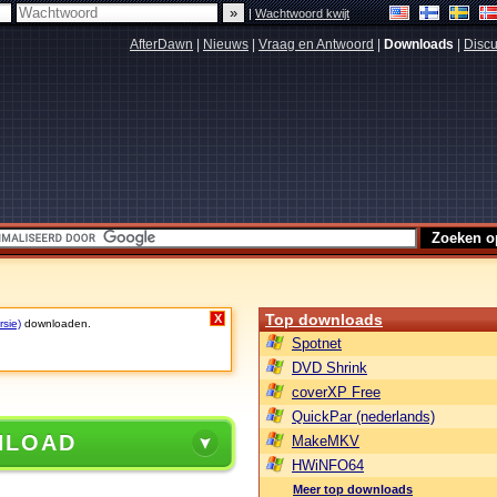
|
Wachtwoord kwijt
AfterDawn
|
Nieuws
|
Vraag en Antwoord
|
Downloads
|
Discu
Top downloads
X
rsie)
downloaden.
Spotnet
DVD Shrink
coverXP Free
QuickPar (nederlands)
NLOAD
MakeMKV
HWiNFO64
Meer top downloads