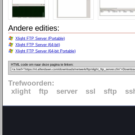
Andere edities:
Xlight FTP Server (Portable)
Xlight FTP Server (64-bit)
Xlight FTP Server (64-bit Portable)
HTML code om naar deze pagina te linken:
Trefwoorden:
xlight
ftp
server
ssl
sftp
ss