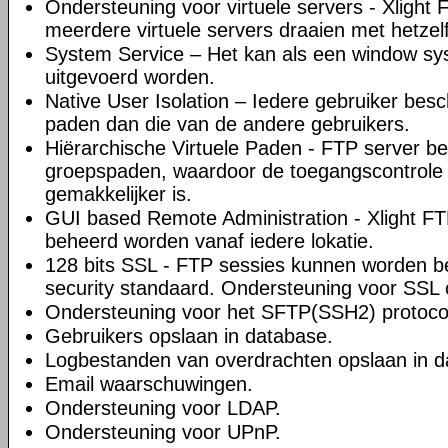
Ondersteuning voor virtuele servers - Xlight
meerdere virtuele servers draaien met hetzel
System Service – Het kan als een window sy
uitgevoerd worden.
Native User Isolation – Iedere gebruiker besch
paden dan die van de andere gebruikers.
Hiërarchische Virtuele Paden - FTP server be
groepspaden, waardoor de toegangscontrole
gemakkelijker is.
GUI based Remote Administration - Xlight FTP
beheerd worden vanaf iedere lokatie.
128 bits SSL - FTP sessies kunnen worden be
security standaard. Ondersteuning voor SSL cl
Ondersteuning voor het SFTP(SSH2) protoco
Gebruikers opslaan in database.
Logbestanden van overdrachten opslaan in d
Email waarschuwingen.
Ondersteuning voor LDAP.
Ondersteuning voor UPnP.