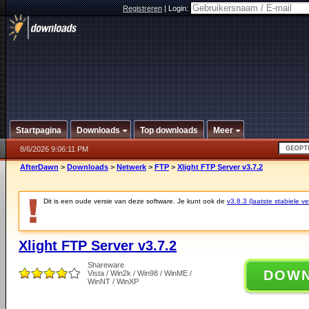
Registreren
|
Login:
Startpagina
Downloads
Top downloads
Meer
8/6/2026 9:06:11 PM
AfterDawn
>
Downloads
>
Netwerk
>
FTP
>
Xlight FTP Server v3.7.2
Dit is een oude versie van deze software. Je kunt ook de
v3.8.3 (laatste stabiele ve
Xlight FTP Server v3.7.2
Shareware
DOW
Vista / Win2k / Win98 / WinME /
WinNT / WinXP