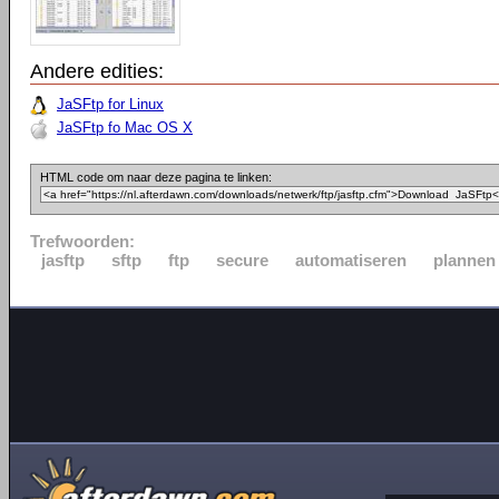
Andere edities:
JaSFtp for Linux
JaSFtp fo Mac OS X
HTML code om naar deze pagina te linken:
Trefwoorden:
jasftp
sftp
ftp
secure
automatiseren
plannen