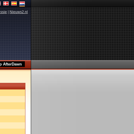
ssie
|
Nieuws2.nl