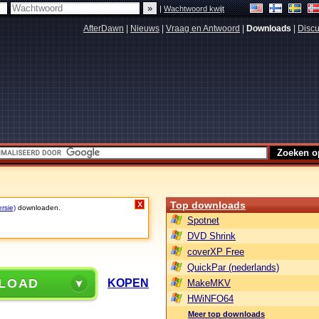
|
Wachtwoord kwijt
AfterDawn
|
Nieuws
|
Vraag en Antwoord
|
Downloads
|
Discu
Top downloads
X
rsie)
downloaden.
Spotnet
DVD Shrink
coverXP Free
QuickPar (nederlands)
LOAD
KOPEN
MakeMKV
HWiNFO64
Meer top downloads