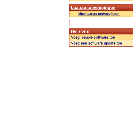
Laatste toevoegingen
Meer laatste toevoegingen
Help ons
Voeg nieuwe software toe
Voeg een software update toe