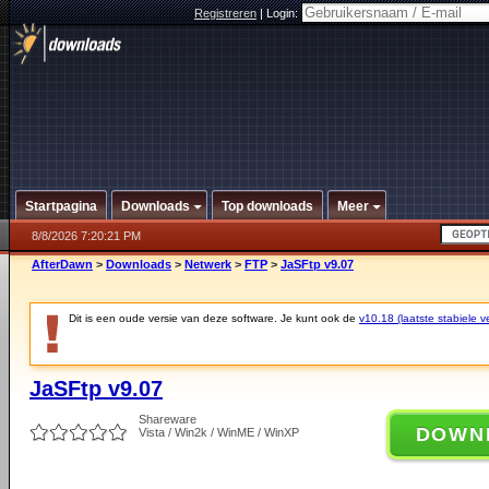
Registreren
|
Login:
Startpagina
Downloads
Top downloads
Meer
8/8/2026 7:20:21 PM
AfterDawn
>
Downloads
>
Netwerk
>
FTP
>
JaSFtp v9.07
Dit is een oude versie van deze software. Je kunt ook de
v10.18 (laatste stabiele ve
JaSFtp v9.07
Shareware
DOWN
Vista / Win2k / WinME / WinXP