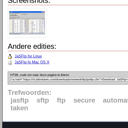
Screenshots:
Andere edities:
JaSFtp for Linux
JaSFtp fo Mac OS X
HTML code om naar deze pagina te linken:
Trefwoorden:
jasftp
sftp
ftp
secure
automat
taken