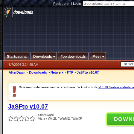
Registreren
|
Login:
Startpagina
Downloads
Top downloads
Meer
8/7/2026 3:14:48 AM
AfterDawn
>
Downloads
>
Netwerk
>
FTP
>
JaSFtp v10.07
Dit is een oude versie van deze software. Je kunt ook de
v10.18 (laatste stabiele ve
JaSFtp v10.07
Shareware
DOWN
Vista / Win2k / WinME / WinXP