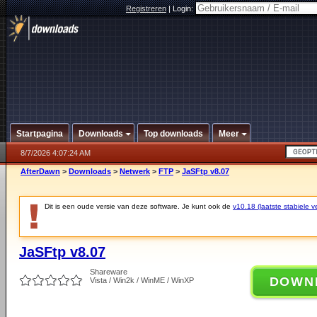
Registreren
|
Login:
Startpagina
Downloads
Top downloads
Meer
8/7/2026 4:07:24 AM
AfterDawn
>
Downloads
>
Netwerk
>
FTP
>
JaSFtp v8.07
Dit is een oude versie van deze software. Je kunt ook de
v10.18 (laatste stabiele ve
JaSFtp v8.07
Shareware
DOWN
Vista / Win2k / WinME / WinXP