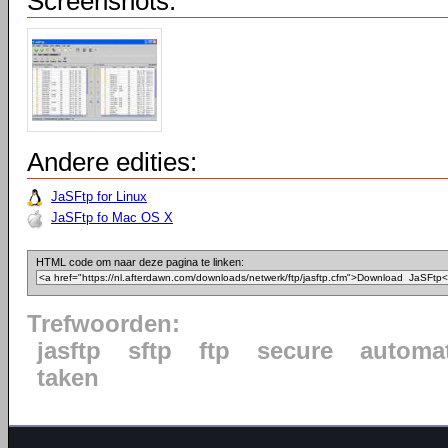
Screenshots:
Andere edities:
JaSFtp for Linux
JaSFtp fo Mac OS X
HTML code om naar deze pagina te linken:
Trefwoorden:
jasftp
sftp
ftp
secure
automat
taken