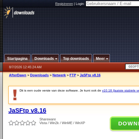
Registreren
|
Login:
Startpagina
Downloads
Top downloads
Meer
8/7/2026 12:45:24 AM
AfterDawn
>
Downloads
>
Netwerk
>
FTP
>
JaSFtp v8.16
Dit is een oude versie van deze software. Je kunt ook de
v10.18 (laatste stabiele ve
JaSFtp v8.16
Shareware
DOWN
Vista / Win2k / WinME / WinXP