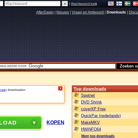
|
Wachtwoord kwijt
AfterDawn
|
Nieuws
|
Vraag en Antwoord
|
Downloads
|
Discu
Top downloads
X
rsie)
downloaden.
Spotnet
DVD Shrink
coverXP Free
QuickPar (nederlands)
LOAD
KOPEN
MakeMKV
HWiNFO64
Meer top downloads