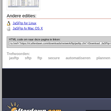
Andere edities:
JaSFtp for Linux
JaSFtp fo Mac OS X
HTML code om naar deze pagina te linken:
Trefwoorden:
jasftp
sftp
ftp
secure
automatiseren
plannen