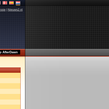
ssie
|
Nieuws2.nl