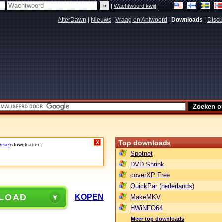
|
Wachtwoord kwijt
AfterDawn
|
Nieuws
|
Vraag en Antwoord
|
Downloads
|
Discu
Top downloads
X
rsie)
downloaden.
Spotnet
DVD Shrink
coverXP Free
QuickPar (nederlands)
LOAD
KOPEN
MakeMKV
HWiNFO64
Meer top downloads