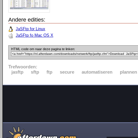
Andere edities:
JaSFtp for Linux
JaSFtp fo Mac OS X
HTML code om naar deze pagina te linken:
Trefwoorden:
jasftp
sftp
ftp
secure
automatiseren
plannen