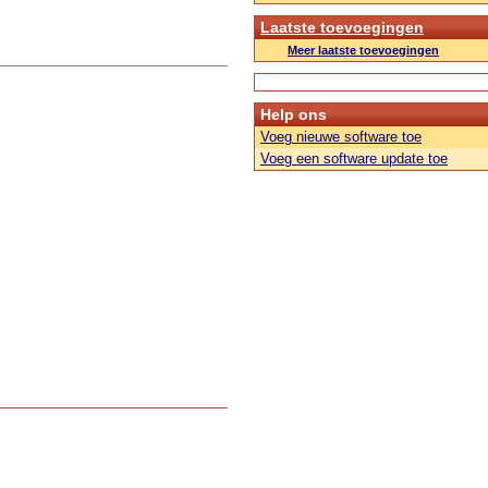
Laatste toevoegingen
Meer laatste toevoegingen
Help ons
Voeg nieuwe software toe
Voeg een software update toe