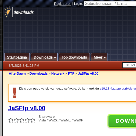
Registreren
|
Login:
Startpagina
Downloads
Top downloads
Meer
8/6/2026 8:41:25 PM
AfterDawn
>
Downloads
>
Netwerk
>
FTP
>
JaSFtp v8.00
Dit is een oude versie van deze software. Je kunt ook de
v10.18 (laatste stabiele ve
JaSFtp v8.00
Shareware
DOWN
Vista / Win2k / WinME / WinXP