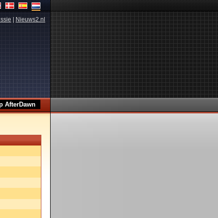
ssie
|
Nieuws2.nl