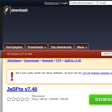
Registreren
|
Login:
Startpagina
Downloads
Top downloads
Meer
8/7/2026 6:27:47 AM
AfterDawn
>
Downloads
>
Netwerk
>
FTP
>
JaSFtp v7.40
Dit is een oude versie van deze software. Je kunt ook de
v10.18 (laatste stabiele ve
JaSFtp v7.40
Shareware
DOWN
Vista / Win2k / WinME / WinXP