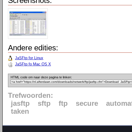
Screenshots:
Andere edities:
JaSFtp for Linux
JaSFtp fo Mac OS X
HTML code om naar deze pagina te linken:
Trefwoorden:
jasftp
sftp
ftp
secure
automat
taken