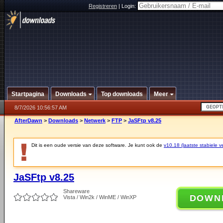
Registreren
|
Login:
Startpagina
Downloads
Top downloads
Meer
8/7/2026 10:56:57 AM
AfterDawn
>
Downloads
>
Netwerk
>
FTP
>
JaSFtp v8.25
Dit is een oude versie van deze software. Je kunt ook de
v10.18 (laatste stabiele ve
JaSFtp v8.25
Shareware
DOWN
Vista / Win2k / WinME / WinXP