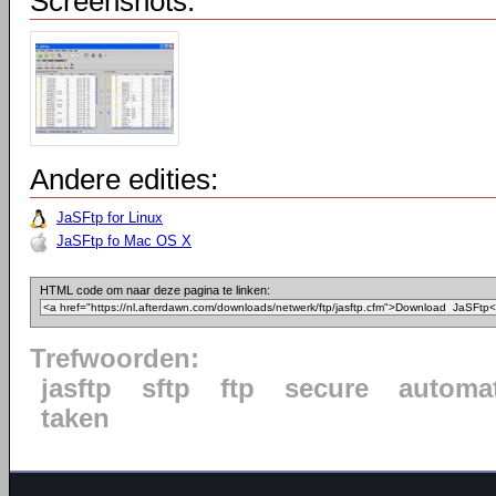
Screenshots:
Andere edities:
JaSFtp for Linux
JaSFtp fo Mac OS X
HTML code om naar deze pagina te linken:
Trefwoorden:
jasftp
sftp
ftp
secure
automat
taken