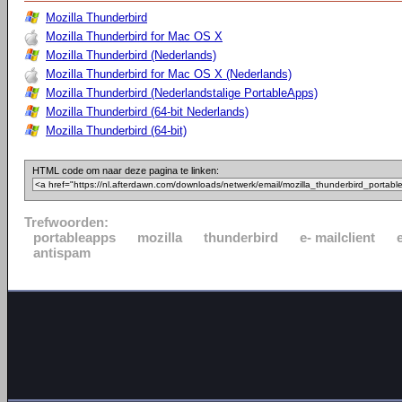
Mozilla Thunderbird
Mozilla Thunderbird for Mac OS X
Mozilla Thunderbird (Nederlands)
Mozilla Thunderbird for Mac OS X (Nederlands)
Mozilla Thunderbird (Nederlandstalige PortableApps)
Mozilla Thunderbird (64-bit Nederlands)
Mozilla Thunderbird (64-bit)
HTML code om naar deze pagina te linken:
Trefwoorden:
portableapps
mozilla
thunderbird
e- mailclient
antispam