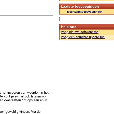
Laatste toevoegingen
Meer laatste toevoegingen
Help ons
Voeg nieuwe software toe
Voeg een software update toe
et het invoeren van woorden in het
e kunt je e-mail ook filteren op
ter ?vastzetten? of opslaan en in
 ook geweldig vinden. Via de