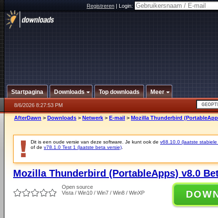
Registreren
|
Login:
Startpagina
Downloads
Top downloads
Meer
8/6/2026 8:27:53 PM
AfterDawn
>
Downloads
>
Netwerk
>
E-mail
>
Mozilla Thunderbird (PortableApps
Dit is een oude versie van deze software. Je kunt ook de
v68.10.0 (laatste stabiele
of de
v78.1.0 Test 1 (laatste beta versie)
.
Mozilla Thunderbird (PortableApps) v8.0 Be
Open source
DOW
Vista / Win10 / Win7 / Win8 / WinXP