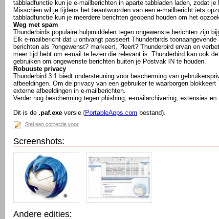
tabbladfunctie kun je e-mailberichten in aparte tabbladen laden, zodat je
Misschien wil je tijdens het beantwoorden van een e-mailbericht iets opz
tabbladfunctie kun je meerdere berichten geopend houden om het opzoe
Weg met spam
Thunderbirds populaire hulpmiddelen tegen ongewenste berichten zijn bij
Elk e-mailbericht dat u ontvangt passeert Thunderbirds toonaangevende 
berichten als ?ongewenst? markeert, ?leert? Thunderbird ervan en verbeter
meer tijd hebt om e-mail te lezen die relevant is. Thunderbird kan ook de
gebruiken om ongewenste berichten buiten je Postvak IN te houden.
Robuuste privacy
Thunderbird 3.1 biedt ondersteuning voor bescherming van gebruikerspr
afbeeldingen. Om de privacy van een gebruiker te waarborgen blokkeert
externe afbeeldingen in e-mailberichten.
Verder nog bescherming tegen phishing, e-mailarchivering, extensies en
Dit is de
.paf.exe
versie (
PortableApps.com
bestand).
Stel een correctie voor
Screenshots:
Andere edities: