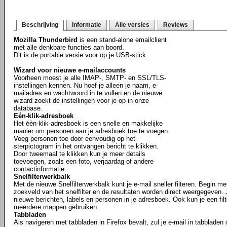
Beschrijving
Informatie
Alle versies
Reviews
Mozilla Thunderbird
is een stand-alone emailclient
met alle denkbare functies aan boord.
Dit is de portable versie voor op je USB-stick.
Wizard voor nieuwe e-mailaccounts
Voorheen moest je alle IMAP-, SMTP- en SSL/TLS-
instellingen kennen. Nu hoef je alleen je naam, e-
mailadres en wachtwoord in te vullen en de nieuwe
wizard zoekt de instellingen voor je op in onze
database.
Eén-klik-adresboek
Het één-klik-adresboek is een snelle en makkelijke
manier om personen aan je adresboek toe te voegen.
Voeg personen toe door eenvoudig op het
sterpictogram in het ontvangen bericht te klikken.
Door tweemaal te klikken kun je meer details
toevoegen, zoals een foto, verjaardag of andere
contactinformatie.
Snelfilterwerkbalk
Met de nieuwe Snelfilterwerkbalk kunt je e-mail sneller filteren. Begin m
zoekveld van het snelfilter en de resultaten worden direct weergegeven. J
nieuwe berichten, labels en personen in je adresboek. Ook kun je een fil
meerdere mappen gebruiken.
Tabbladen
Als navigeren met tabbladen in Firefox bevalt, zul je e-mail in tabbladen