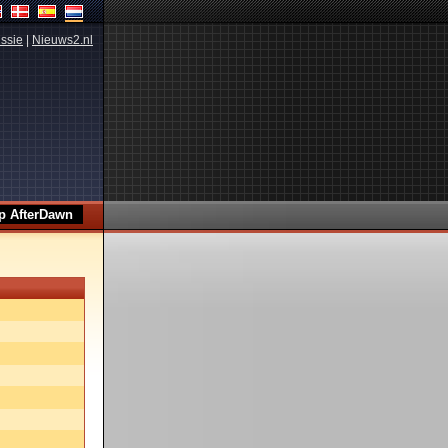
ssie
|
Nieuws2.nl