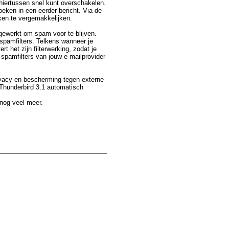
 hiertussen snel kunt overschakelen.
oeken in een eerder bericht. Via de
ken te vergemakkelijken.
gewerkt om spam voor te blijven.
spamfilters. Telkens wanneer je
t het zijn filterwerking, zodat je
 spamfilters van jouw e-mailprovider
ivacy en bescherming tegen externe
 Thunderbird 3.1 automatisch
 nog veel meer.