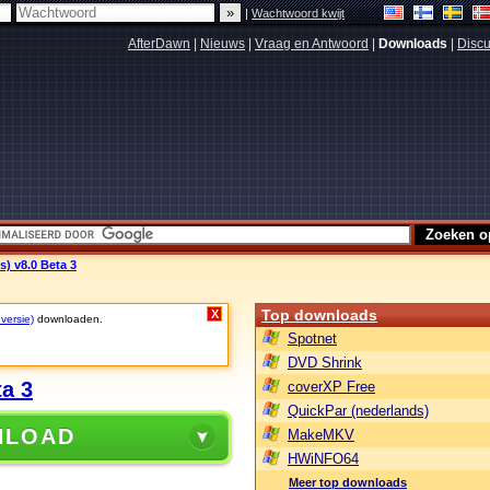
|
Wachtwoord kwijt
AfterDawn
|
Nieuws
|
Vraag en Antwoord
|
Downloads
|
Discu
) v8.0 Beta 3
Top downloads
X
 versie)
downloaden.
Spotnet
DVD Shrink
ta 3
coverXP Free
QuickPar (nederlands)
NLOAD
MakeMKV
HWiNFO64
Meer top downloads