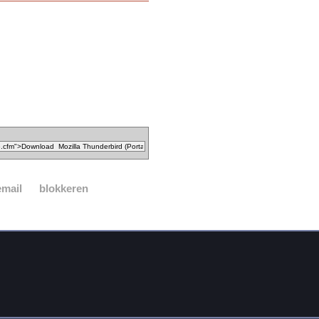
email
blokkeren