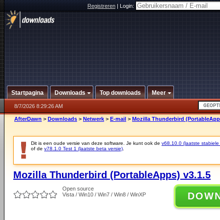
Registreren
|
Login:
Startpagina
Downloads
Top downloads
Meer
8/7/2026 8:29:26 AM
AfterDawn
>
Downloads
>
Netwerk
>
E-mail
>
Mozilla Thunderbird (PortableApps
Dit is een oude versie van deze software. Je kunt ook de
v68.10.0 (laatste stabiele
of de
v78.1.0 Test 1 (laatste beta versie)
.
Mozilla Thunderbird (PortableApps) v3.1.5
Open source
DOW
Vista / Win10 / Win7 / Win8 / WinXP