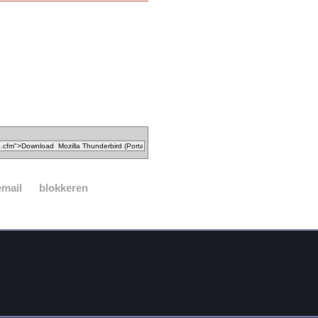
email
blokkeren