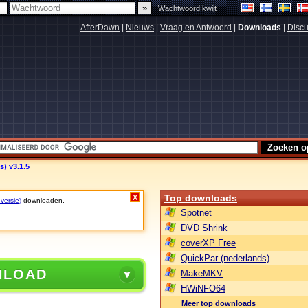
|
Wachtwoord kwijt
AfterDawn
|
Nieuws
|
Vraag en Antwoord
|
Downloads
|
Discu
) v3.1.5
Top downloads
X
 versie)
downloaden.
Spotnet
DVD Shrink
coverXP Free
QuickPar (nederlands)
NLOAD
MakeMKV
HWiNFO64
Meer top downloads