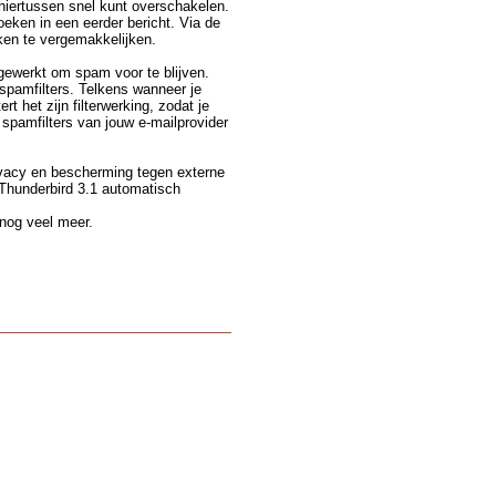
 hiertussen snel kunt overschakelen.
oeken in een eerder bericht. Via de
ken te vergemakkelijken.
gewerkt om spam voor te blijven.
spamfilters. Telkens wanneer je
t het zijn filterwerking, zodat je
 spamfilters van jouw e-mailprovider
ivacy en bescherming tegen externe
 Thunderbird 3.1 automatisch
 nog veel meer.