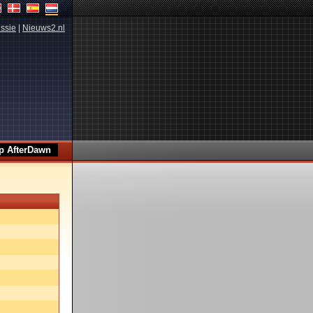
ssie
|
Nieuws2.nl