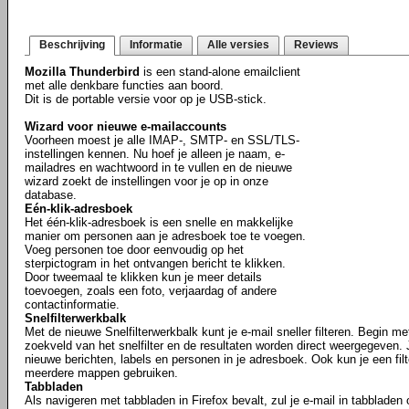
Beschrijving
Informatie
Alle versies
Reviews
Mozilla Thunderbird
is een stand-alone emailclient
met alle denkbare functies aan boord.
Dit is de portable versie voor op je USB-stick.
Wizard voor nieuwe e-mailaccounts
Voorheen moest je alle IMAP-, SMTP- en SSL/TLS-
instellingen kennen. Nu hoef je alleen je naam, e-
mailadres en wachtwoord in te vullen en de nieuwe
wizard zoekt de instellingen voor je op in onze
database.
Eén-klik-adresboek
Het één-klik-adresboek is een snelle en makkelijke
manier om personen aan je adresboek toe te voegen.
Voeg personen toe door eenvoudig op het
sterpictogram in het ontvangen bericht te klikken.
Door tweemaal te klikken kun je meer details
toevoegen, zoals een foto, verjaardag of andere
contactinformatie.
Snelfilterwerkbalk
Met de nieuwe Snelfilterwerkbalk kunt je e-mail sneller filteren. Begin m
zoekveld van het snelfilter en de resultaten worden direct weergegeven. J
nieuwe berichten, labels en personen in je adresboek. Ook kun je een fil
meerdere mappen gebruiken.
Tabbladen
Als navigeren met tabbladen in Firefox bevalt, zul je e-mail in tabbladen