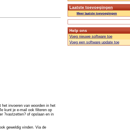
Laatste toevoegingen
Meer laatste toevoegingen
Help ons
Voeg nieuwe software toe
Voeg een software update toe
et het invoeren van woorden in het
e kunt je e-mail ook filteren op
ter ?vastzetten? of opslaan en in
 ook geweldig vinden. Via de