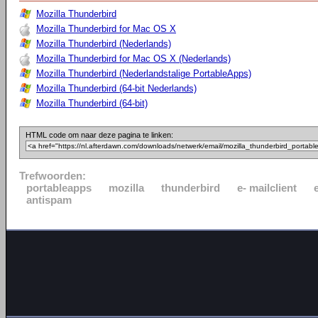
Mozilla Thunderbird
Mozilla Thunderbird for Mac OS X
Mozilla Thunderbird (Nederlands)
Mozilla Thunderbird for Mac OS X (Nederlands)
Mozilla Thunderbird (Nederlandstalige PortableApps)
Mozilla Thunderbird (64-bit Nederlands)
Mozilla Thunderbird (64-bit)
HTML code om naar deze pagina te linken:
Trefwoorden:
portableapps
mozilla
thunderbird
e- mailclient
antispam