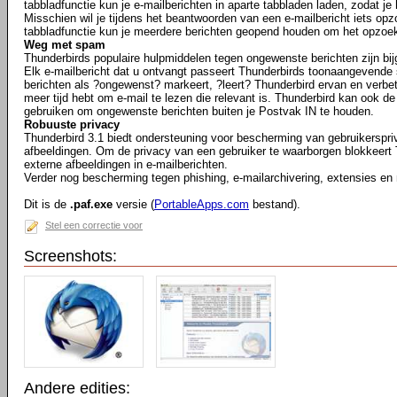
tabbladfunctie kun je e-mailberichten in aparte tabbladen laden, zodat je
Misschien wil je tijdens het beantwoorden van een e-mailbericht iets opz
tabbladfunctie kun je meerdere berichten geopend houden om het opzoe
Weg met spam
Thunderbirds populaire hulpmiddelen tegen ongewenste berichten zijn bij
Elk e-mailbericht dat u ontvangt passeert Thunderbirds toonaangevende 
berichten als ?ongewenst? markeert, ?leert? Thunderbird ervan en verbeter
meer tijd hebt om e-mail te lezen die relevant is. Thunderbird kan ook de
gebruiken om ongewenste berichten buiten je Postvak IN te houden.
Robuuste privacy
Thunderbird 3.1 biedt ondersteuning voor bescherming van gebruikerspr
afbeeldingen. Om de privacy van een gebruiker te waarborgen blokkeert
externe afbeeldingen in e-mailberichten.
Verder nog bescherming tegen phishing, e-mailarchivering, extensies en
Dit is de
.paf.exe
versie (
PortableApps.com
bestand).
Stel een correctie voor
Screenshots:
Andere edities: